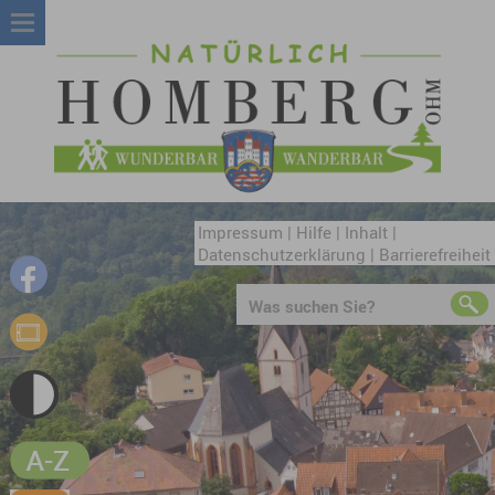
Impressum
|
Hilfe
|
Inhalt
|
Datenschutzerklärung
|
Barrierefreiheit
Was suchen Sie?