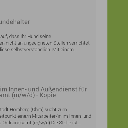
Hundehalter
rauf, dass Ihr Hund seine
n nicht an ungeeigneten Stellen verrichtet
diese selbstverständlich. Mit einem
n Verhalten leisten Sie einen wichtigen
auberen und angenehmen Ortsbild – zum
 im Innen- und Außendienst für
mt (m/w/d) - Kopie
Stadt Homberg (Ohm) sucht zum
tpunkt eine/n Mitarbeiter/in im Innen- und
s Ordnungsamt (m/w/d) Die Stelle ist