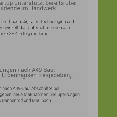
rtup unterstützt bereits über
bildende im Handwerk
nmethoden, digitalen Technologien und
 entwickelt das Unternehmen von Jan
arke SHK Erfolg moderne
gen für das Sanitär-, Heizungs- und
eits über 12.000 Auszubildende aus ganz
 auf ihrem Weg zur Prüfung unterstützt.
ungen nach A49-Bau:
i Erbenhausen freigegeben,
en und Sperrungen zwischen
nenrod und Maulbach
 nach A49-Bau: Abschnitte bei
egeben, neue Maßnahmen und Sperrungen
/Dannenrod und Maulbach