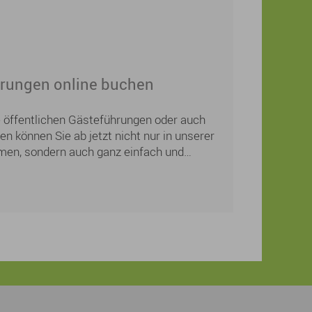
als Mutterschutz- und Elternzeitvertretung,
entliche Arbeitszeit beträgt 20 Stunden. Die
lich teilbar (z.B. nach Innen- oder
rungen online buchen
ie öffentlichen Gästeführungen oder auch
n können Sie ab jetzt nicht nur in unserer
men, sondern auch ganz einfach und
 der städtischen Homepage buchen. Sie
ihnachtsgeschenk für Ihre Lieben?
einfach gemeinsame Zeit und ein
lebnis bei einer Sonnaufgangswanderung,
Nachtwächterführung oder einer
nschließendem Besuch im Schlosscafé.