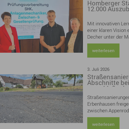
Homberger Sta
12.000 Auszu
Mit innovativen Ler
einer klaren Vision
Decher unter der M
Prüfungsvorbereitun
Klimahandwerk. Ber
weiterlesen
Deutschland wurden
3. Juli 2026
Straßensanier
Abschnitte be
neue Maßnahm
Appenrod/Dan
Straßensanierungen
Erbenhausen freig
zwischen Appenrod
weiterlesen