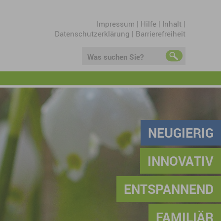
Impressum
|
Hilfe
|
Inhalt
|
Datenschutzerklärung
|
Barrierefreiheit
Was suchen Sie?
NEUGIERIG
INNOVATIV
ENTSPANNEND
FAMILIÄR