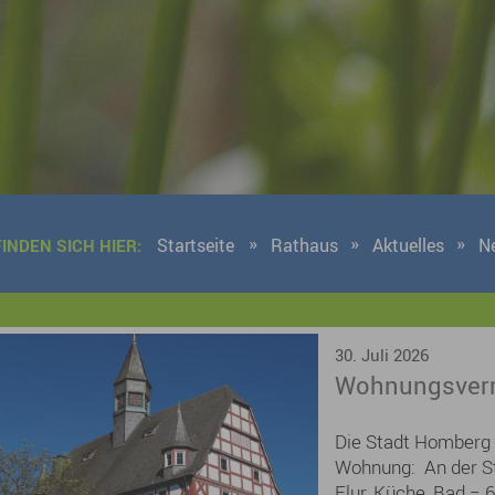
Startseite
Rathaus
Aktuelles
N
FINDEN SICH HIER:
9 Ergebnisse gefunden
30. Juli 2026
Wohnungsverm
Die Stadt Homberg 
Wohnung: An der St
Flur, Küche, Bad = 