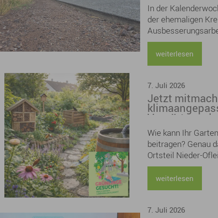
Pflücken kann man 
In der Kalenderwoch
Lieblingsgedichte e
der ehemaligen Kre
ein tolles Program
Ausbesserungsarbei
Zeitraum muss die 
weiterlesen
7. Juli 2026
Jetzt mitmach
klimaangepass
Vorgärten ode
weiterhin mög
Wie kann Ihr Garte
beitragen? Genau 
Ortsteil Nieder-Ofle
Bürgerinnen und Bü
Gartenwettbewerb 
weiterlesen
im Klimaquartier Ni
7. Juli 2026