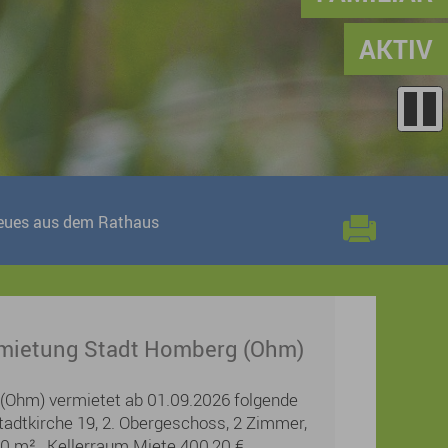
AKTIV
eues aus dem Rathaus
ietung Stadt Homberg (Ohm)
(Ohm) vermietet ab 01.09.2026 folgende
adtkirche 19, 2. Obergeschoss, 2 Zimmer,
60 m², Kellerraum Miete 400,20 €