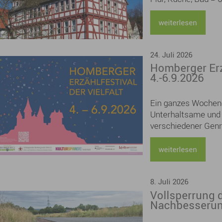
monatlich / kalt
weiterlesen
24. Juli 2026
Homberger Erzä
4.-6.9.2026
Ein ganzes Wochene
Unterhaltsame und
verschiedener Genre
Kathrin Lange, Judi
Hutzenlaub, Ursula
weiterlesen
Henkhaus lesen aus
den Themen Kreativ
8. Juli 2026
Buchschnitten und 
Vollsperrung 
Bild und Urban Ske
Nachbesserun
Bühne mit einem „Mi
und auch einige be