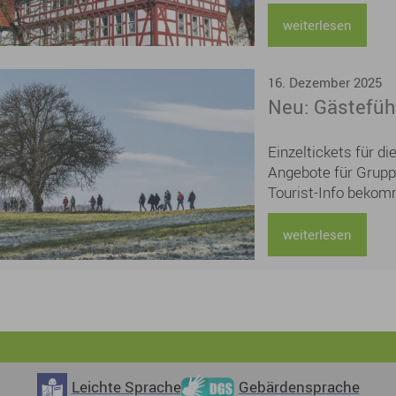
zunächst befristet 
die tarifliche wöch
weiterlesen
Stelle ist grundsätz
Außendienst)
16. Dezember 2025
Neu: Gästefüh
Einzeltickets für d
Angebote für Gruppe
Tourist-Info bekom
schnell online auf
suchen noch ein We
weiterlesen
Schenken Sie doch 
unvergessliches Er
einer abendlichen 
Stadtführung mit a
Leichte Sprache
Gebärdensprache