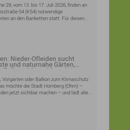
neue Lieblingsgedichte finden und eigene
e 29, vom 13. bis 17. Juli 2026, finden an
intauschen, für Kinder und Jugendliche wird
isstraße 54 (K54) notwendige
m mit Workshops und Lesungen geboten.
ten an den Banketten statt. Für diesen
Straße voll gesperrt werden.
en: Nieder-Ofleiden sucht
te und naturnahe Gärten,
r Balkone! Anmeldung ist
lich
n, Vorgarten oder Balkon zum Klimaschutz
das möchte die Stadt Homberg (Ohm) –
iden jetzt sichtbar machen – und lädt alle
rger herzlich zur Teilnahme am
„Klimaangepasste und naturnahe Gärten“
eder-Ofleiden ein.