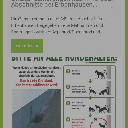
Abschnitte bei Erbenhausen
freigegeben, neue Maßnahmen und
Sperrungen zwischen
Straßensanierungen nach A49-Bau: Abschnitte bei
Appenrod/Dannenrod und Maulbach
Erbenhausen freigegeben, neue Maßnahmen und
Sperrungen zwischen Appenrod/Dannenrod und
Maulbach
weiterlesen