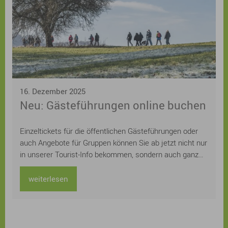
16. Dezember 2025
Neu: Gästeführungen online buchen
Einzeltickets für die öffentlichen Gästeführungen oder
auch Angebote für Gruppen können Sie ab jetzt nicht nur
in unserer Tourist-Info bekommen, sondern auch ganz
einfach und schnell online auf der städtischen
Homepage buchen. Sie suchen noch ein
weiterlesen
Weihnachtsgeschenk für Ihre Lieben? Schenken Sie
doch einfach gemeinsame Zeit und ein unvergessliches
Erlebnis bei einer Sonnaufgangswanderung, einer
abendlichen Nachtwächterführung oder einer