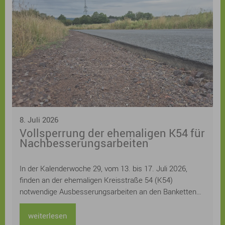
Kreatives Schreiben, Drucken, Gestalten von
Buchschnitten und zur Verbindung von Erzählen in Wort
und Bild und Urban Sketch Walks laden zum Mitmachen
ein. Eine Bühne mit einem „Mikrofon für alle“ bietet
originelle Stimmen und auch einige besondere
Überraschungsgäste, bei Lyrik zum Pflücken kann man
neue Lieblingsgedichte finden und eigene
Lieblingsgedichte eintauschen, für Kinder und
Jugendliche wird ein tolles Programm mit Workshops
und Lesungen geboten.
8. Juli 2026
Vollsperrung der ehemaligen K54 für
Nachbesserungsarbeiten
In der Kalenderwoche 29, vom 13. bis 17. Juli 2026,
finden an der ehemaligen Kreisstraße 54 (K54)
notwendige Ausbesserungsarbeiten an den Banketten
statt. Für diesen Zeitraum muss die Straße voll gesperrt
werden.
weiterlesen