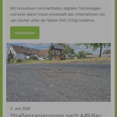
im Handwerk
Mit innovativen Lernmethoden, digitalen Technologien
und einer klaren Vision entwickelt das Unternehmen von
Jan Decher unter der Marke SHK Erfolg moderne
Prüfungsvorbereitungen für das Sanitär-, Heizungs- und
Klimahandwerk. Bereits über 12.000 Auszubildende aus
weiterlesen
ganz Deutschland wurden auf ihrem Weg zur Prüfung
unterstützt.
3. Juli 2026
Straßensanierungen nach A49-Bau: