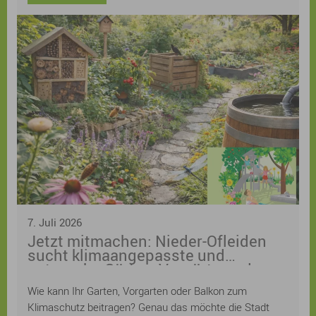
7. Juli 2026
Jetzt mitmachen: Nieder-Ofleiden
sucht klimaangepasste und
naturnahe Gärten, Vorgärten oder
Balkone! Anmeldung ist weiterhin
Wie kann Ihr Garten, Vorgarten oder Balkon zum
möglich
Klimaschutz beitragen? Genau das möchte die Stadt