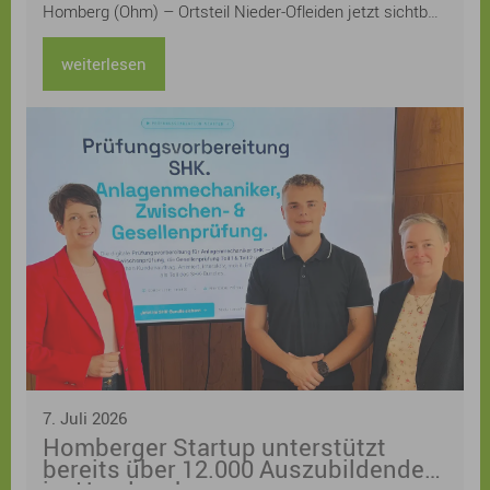
Homberg (Ohm) – Ortsteil Nieder-Ofleiden jetzt sichtbar
machen – und lädt alle Bürgerinnen und Bürger herzlich
zur Teilnahme am Gartenwettbewerb „Klimaangepasste
weiterlesen
und naturnahe Gärten“ im Klimaquartier Nieder-Ofleiden
ein.
7. Juli 2026
Homberger Startup unterstützt
bereits über 12.000 Auszubildende