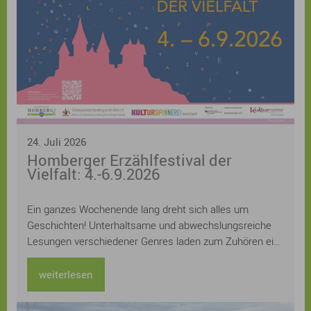
24. Juli 2026
Homberger Erzählfestival der
Vielfalt: 4.-6.9.2026
Ein ganzes Wochenende lang dreht sich alles um
Geschichten! Unterhaltsame und abwechslungsreiche
Lesungen verschiedener Genres laden zum Zuhören ein:
Kerstin Gier, Kathrin Lange, Judith Hoersch, Sven
Gerhardt, Lucinde Hutzenlaub, Ursula Kollritsch und
weiterlesen
Stefan Kuhlmann und Uwe Henkhaus lesen aus ihren
neuesten Büchern, Workshops zu den Themen