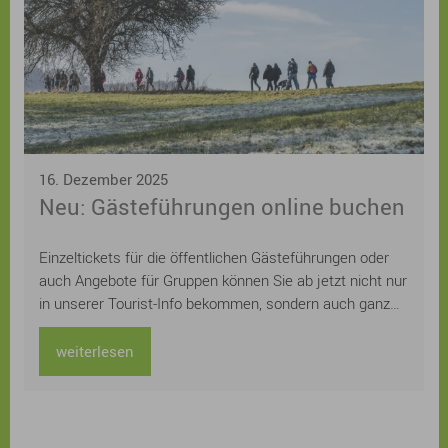
16. Dezember 2025
Neu: Gästeführungen online buchen
Einzeltickets für die öffentlichen Gästeführungen oder
auch Angebote für Gruppen können Sie ab jetzt nicht nur
in unserer Tourist-Info bekommen, sondern auch ganz
einfach und schnell online auf der städtischen
Homepage buchen. Sie suchen noch ein
weiterlesen
Weihnachtsgeschenk für Ihre Lieben? Schenken Sie
doch einfach gemeinsame Zeit und ein unvergessliches
Erlebnis bei einer Sonnaufgangswanderung, einer
abendlichen Nachtwächterführung oder einer