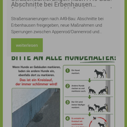
Abschnitte bei Erbenhausen
freigegeben, neue Maßnahmen und
Sperrungen zwischen
Straßensanierungen nach A49-Bau: Abschnitte bei
Appenrod/Dannenrod und Maulbach
Erbenhausen freigegeben, neue Maßnahmen und
Sperrungen zwischen Appenrod/Dannenrod und
Maulbach
weiterlesen