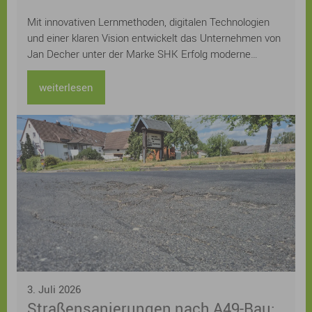
im Handwerk
Mit innovativen Lernmethoden, digitalen Technologien
und einer klaren Vision entwickelt das Unternehmen von
Jan Decher unter der Marke SHK Erfolg moderne
Prüfungsvorbereitungen für das Sanitär-, Heizungs- und
Klimahandwerk. Bereits über 12.000 Auszubildende aus
weiterlesen
ganz Deutschland wurden auf ihrem Weg zur Prüfung
unterstützt.
3. Juli 2026
Straßensanierungen nach A49-Bau: