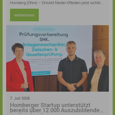
Homberg (Ohm) – Ortsteil Nieder-Ofleiden jetzt sichtbar
machen – und lädt alle Bürgerinnen und Bürger herzlich
zur Teilnahme am Gartenwettbewerb „Klimaangepasste
weiterlesen
und naturnahe Gärten“ im Klimaquartier Nieder-Ofleiden
ein.
7. Juli 2026
Homberger Startup unterstützt
bereits über 12.000 Auszubildende