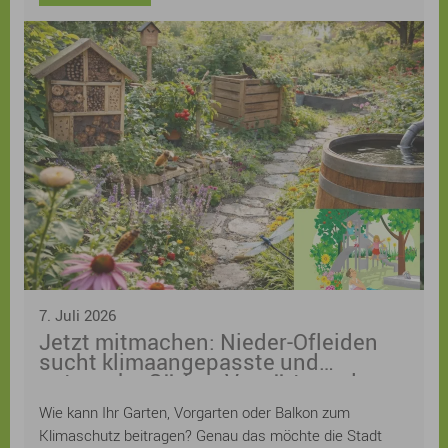
7. Juli 2026
Jetzt mitmachen: Nieder-Ofleiden
sucht klimaangepasste und
naturnahe Gärten, Vorgärten oder
Balkone! Anmeldung ist weiterhin
Wie kann Ihr Garten, Vorgarten oder Balkon zum
möglich
Klimaschutz beitragen? Genau das möchte die Stadt