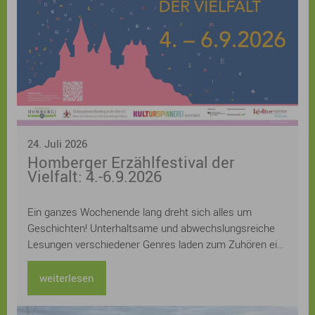
24. Juli 2026
Homberger Erzählfestival der
Vielfalt: 4.-6.9.2026
Ein ganzes Wochenende lang dreht sich alles um
Geschichten! Unterhaltsame und abwechslungsreiche
Lesungen verschiedener Genres laden zum Zuhören ein:
Kerstin Gier, Kathrin Lange, Judith Hoersch, Sven
Gerhardt, Lucinde Hutzenlaub, Ursula Kollritsch und
weiterlesen
Stefan Kuhlmann und Uwe Henkhaus lesen aus ihren
neuesten Büchern, Workshops zu den Themen