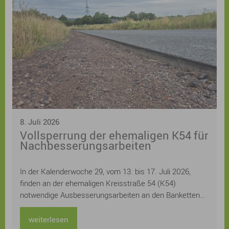
Kreatives Schreiben, Drucken, Gestalten von
Buchschnitten und zur Verbindung von Erzählen in Wort
und Bild und Urban Sketch Walks laden zum Mitmachen
ein. Eine Bühne mit einem „Mikrofon für alle“ bietet
originelle Stimmen und auch einige besondere
Überraschungsgäste, bei Lyrik zum Pflücken kann man
neue Lieblingsgedichte finden und eigene
Lieblingsgedichte eintauschen, für Kinder und
Jugendliche wird ein tolles Programm mit Workshops
und Lesungen geboten.
8. Juli 2026
Vollsperrung der ehemaligen K54 für
Nachbesserungsarbeiten
In der Kalenderwoche 29, vom 13. bis 17. Juli 2026,
finden an der ehemaligen Kreisstraße 54 (K54)
notwendige Ausbesserungsarbeiten an den Banketten
statt. Für diesen Zeitraum muss die Straße voll gesperrt
werden.
weiterlesen