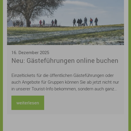
16. Dezember 2025
Neu: Gästeführungen online buchen
Einzeltickets für die öffentlichen Gästeführungen oder
auch Angebote für Gruppen können Sie ab jetzt nicht nur
in unserer Tourist-Info bekommen, sondern auch ganz
einfach und schnell online auf der städtischen
Homepage buchen. Sie suchen noch ein
weiterlesen
Weihnachtsgeschenk für Ihre Lieben? Schenken Sie
doch einfach gemeinsame Zeit und ein unvergessliches
Erlebnis bei einer Sonnaufgangswanderung, einer
abendlichen Nachtwächterführung oder einer