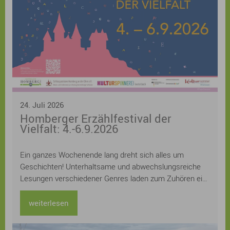
24. Juli 2026
Homberger Erzählfestival der
Vielfalt: 4.-6.9.2026
Ein ganzes Wochenende lang dreht sich alles um
Geschichten! Unterhaltsame und abwechslungsreiche
Lesungen verschiedener Genres laden zum Zuhören ein:
Kerstin Gier, Kathrin Lange, Judith Hoersch, Sven
Gerhardt, Lucinde Hutzenlaub, Ursula Kollritsch und
weiterlesen
Stefan Kuhlmann und Uwe Henkhaus lesen aus ihren
neuesten Büchern, Workshops zu den Themen