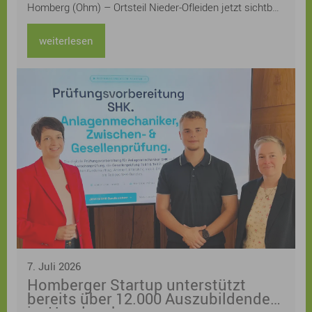
Homberg (Ohm) – Ortsteil Nieder-Ofleiden jetzt sichtbar
machen – und lädt alle Bürgerinnen und Bürger herzlich
zur Teilnahme am Gartenwettbewerb „Klimaangepasste
weiterlesen
und naturnahe Gärten“ im Klimaquartier Nieder-Ofleiden
ein.
7. Juli 2026
Homberger Startup unterstützt
bereits über 12.000 Auszubildende