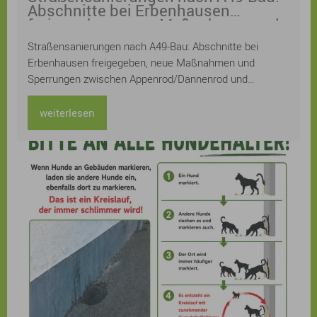
Abschnitte bei Erbenhausen
freigegeben, neue Maßnahmen und
Sperrungen zwischen
Straßensanierungen nach A49-Bau: Abschnitte bei
Appenrod/Dannenrod und Maulbach
Erbenhausen freigegeben, neue Maßnahmen und
Sperrungen zwischen Appenrod/Dannenrod und
Maulbach
weiterlesen