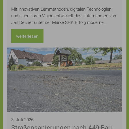
im Handwerk
Mit innovativen Lernmethoden, digitalen Technologien
und einer klaren Vision entwickelt das Unternehmen von
Jan Decher unter der Marke SHK Erfolg moderne
Prüfungsvorbereitungen für das Sanitär-, Heizungs- und
Klimahandwerk. Bereits über 12.000 Auszubildende aus
weiterlesen
ganz Deutschland wurden auf ihrem Weg zur Prüfung
unterstützt.
3. Juli 2026
Straßensanierungen nach A49-Bau: