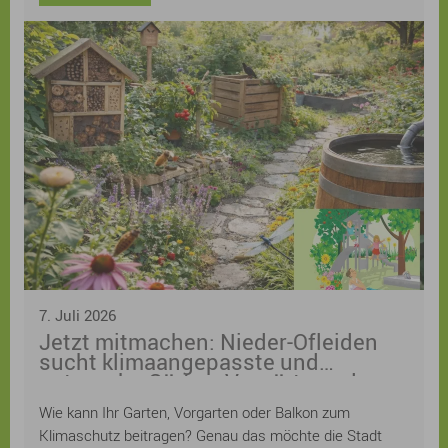
7. Juli 2026
Jetzt mitmachen: Nieder-Ofleiden
sucht klimaangepasste und
naturnahe Gärten, Vorgärten oder
Balkone! Anmeldung ist weiterhin
Wie kann Ihr Garten, Vorgarten oder Balkon zum
möglich
Klimaschutz beitragen? Genau das möchte die Stadt