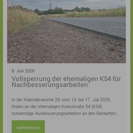
Kreatives Schreiben, Drucken, Gestalten von
Buchschnitten und zur Verbindung von Erzählen in Wort
und Bild und Urban Sketch Walks laden zum Mitmachen
ein. Eine Bühne mit einem „Mikrofon für alle“ bietet
originelle Stimmen und auch einige besondere
Überraschungsgäste, bei Lyrik zum Pflücken kann man
neue Lieblingsgedichte finden und eigene
Lieblingsgedichte eintauschen, für Kinder und
Jugendliche wird ein tolles Programm mit Workshops
und Lesungen geboten.
8. Juli 2026
Vollsperrung der ehemaligen K54 für
Nachbesserungsarbeiten
In der Kalenderwoche 29, vom 13. bis 17. Juli 2026,
finden an der ehemaligen Kreisstraße 54 (K54)
notwendige Ausbesserungsarbeiten an den Banketten
statt. Für diesen Zeitraum muss die Straße voll gesperrt
werden.
weiterlesen