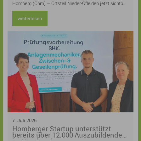
Homberg (Ohm) – Ortsteil Nieder-Ofleiden jetzt sichtbar
machen – und lädt alle Bürgerinnen und Bürger herzlich
zur Teilnahme am Gartenwettbewerb „Klimaangepasste
weiterlesen
und naturnahe Gärten“ im Klimaquartier Nieder-Ofleiden
ein.
7. Juli 2026
Homberger Startup unterstützt
bereits über 12.000 Auszubildende