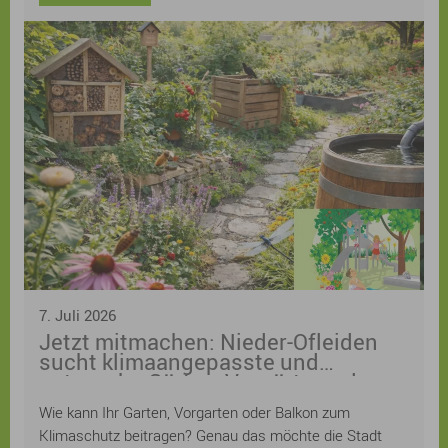
7. Juli 2026
Jetzt mitmachen: Nieder-Ofleiden
sucht klimaangepasste und
naturnahe Gärten, Vorgärten oder
Balkone! Anmeldung ist weiterhin
Wie kann Ihr Garten, Vorgarten oder Balkon zum
möglich
Klimaschutz beitragen? Genau das möchte die Stadt