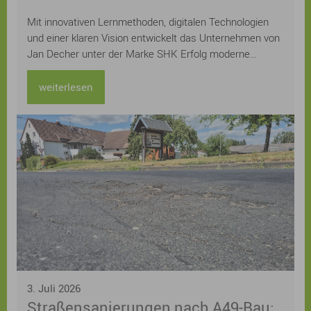
im Handwerk
Mit innovativen Lernmethoden, digitalen Technologien
und einer klaren Vision entwickelt das Unternehmen von
Jan Decher unter der Marke SHK Erfolg moderne
Prüfungsvorbereitungen für das Sanitär-, Heizungs- und
Klimahandwerk. Bereits über 12.000 Auszubildende aus
weiterlesen
ganz Deutschland wurden auf ihrem Weg zur Prüfung
unterstützt.
3. Juli 2026
Straßensanierungen nach A49-Bau: