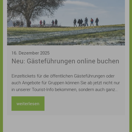
16. Dezember 2025
Neu: Gästeführungen online buchen
Einzeltickets für die öffentlichen Gästeführungen oder
auch Angebote für Gruppen können Sie ab jetzt nicht nur
in unserer Tourist-Info bekommen, sondern auch ganz
einfach und schnell online auf der städtischen
Homepage buchen. Sie suchen noch ein
weiterlesen
Weihnachtsgeschenk für Ihre Lieben? Schenken Sie
doch einfach gemeinsame Zeit und ein unvergessliches
Erlebnis bei einer Sonnaufgangswanderung, einer
abendlichen Nachtwächterführung oder einer