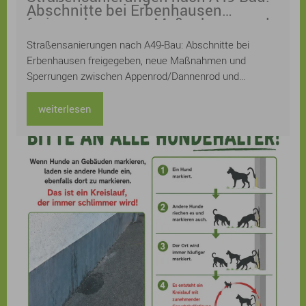
Abschnitte bei Erbenhausen
freigegeben, neue Maßnahmen und
Sperrungen zwischen
Straßensanierungen nach A49-Bau: Abschnitte bei
Appenrod/Dannenrod und Maulbach
Erbenhausen freigegeben, neue Maßnahmen und
Sperrungen zwischen Appenrod/Dannenrod und
Maulbach
weiterlesen