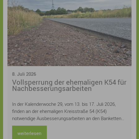
Kreatives Schreiben, Drucken, Gestalten von
Buchschnitten und zur Verbindung von Erzählen in Wort
und Bild und Urban Sketch Walks laden zum Mitmachen
ein. Eine Bühne mit einem „Mikrofon für alle“ bietet
originelle Stimmen und auch einige besondere
Überraschungsgäste, bei Lyrik zum Pflücken kann man
neue Lieblingsgedichte finden und eigene
Lieblingsgedichte eintauschen, für Kinder und
Jugendliche wird ein tolles Programm mit Workshops
und Lesungen geboten.
8. Juli 2026
Vollsperrung der ehemaligen K54 für
Nachbesserungsarbeiten
In der Kalenderwoche 29, vom 13. bis 17. Juli 2026,
finden an der ehemaligen Kreisstraße 54 (K54)
notwendige Ausbesserungsarbeiten an den Banketten
statt. Für diesen Zeitraum muss die Straße voll gesperrt
werden.
weiterlesen