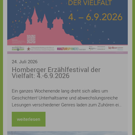
24. Juli 2026
Homberger Erzählfestival der
Vielfalt: 4.-6.9.2026
Ein ganzes Wochenende lang dreht sich alles um
Geschichten! Unterhaltsame und abwechslungsreiche
Lesungen verschiedener Genres laden zum Zuhören ein:
Kerstin Gier, Kathrin Lange, Judith Hoersch, Sven
Gerhardt, Lucinde Hutzenlaub, Ursula Kollritsch und
weiterlesen
Stefan Kuhlmann und Uwe Henkhaus lesen aus ihren
neuesten Büchern, Workshops zu den Themen