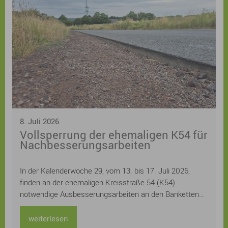
Kreatives Schreiben, Drucken, Gestalten von
Buchschnitten und zur Verbindung von Erzählen in Wort
und Bild und Urban Sketch Walks laden zum Mitmachen
ein. Eine Bühne mit einem „Mikrofon für alle“ bietet
originelle Stimmen und auch einige besondere
Überraschungsgäste, bei Lyrik zum Pflücken kann man
neue Lieblingsgedichte finden und eigene
Lieblingsgedichte eintauschen, für Kinder und
Jugendliche wird ein tolles Programm mit Workshops
und Lesungen geboten.
8. Juli 2026
Vollsperrung der ehemaligen K54 für
Nachbesserungsarbeiten
In der Kalenderwoche 29, vom 13. bis 17. Juli 2026,
finden an der ehemaligen Kreisstraße 54 (K54)
notwendige Ausbesserungsarbeiten an den Banketten
statt. Für diesen Zeitraum muss die Straße voll gesperrt
werden.
weiterlesen