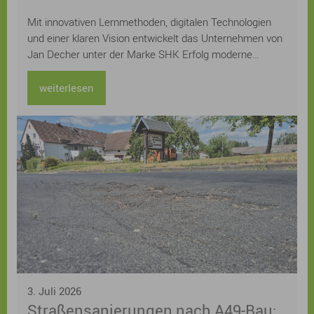
im Handwerk
Mit innovativen Lernmethoden, digitalen Technologien
und einer klaren Vision entwickelt das Unternehmen von
Jan Decher unter der Marke SHK Erfolg moderne
Prüfungsvorbereitungen für das Sanitär-, Heizungs- und
Klimahandwerk. Bereits über 12.000 Auszubildende aus
weiterlesen
ganz Deutschland wurden auf ihrem Weg zur Prüfung
unterstützt.
3. Juli 2026
Straßensanierungen nach A49-Bau: