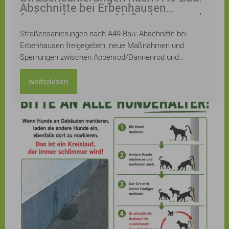
Abschnitte bei Erbenhausen
freigegeben, neue Maßnahmen und
Sperrungen zwischen
Straßensanierungen nach A49-Bau: Abschnitte bei
Appenrod/Dannenrod und Maulbach
Erbenhausen freigegeben, neue Maßnahmen und
Sperrungen zwischen Appenrod/Dannenrod und
Maulbach
weiterlesen