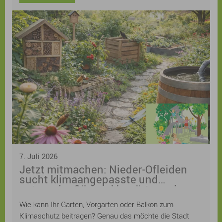
7. Juli 2026
Jetzt mitmachen: Nieder-Ofleiden
sucht klimaangepasste und
naturnahe Gärten, Vorgärten oder
Balkone! Anmeldung ist weiterhin
Wie kann Ihr Garten, Vorgarten oder Balkon zum
möglich
Klimaschutz beitragen? Genau das möchte die Stadt