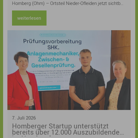
Homberg (Ohm) – Ortsteil Nieder-Ofleiden jetzt sichtbar
machen – und lädt alle Bürgerinnen und Bürger herzlich
zur Teilnahme am Gartenwettbewerb „Klimaangepasste
weiterlesen
und naturnahe Gärten“ im Klimaquartier Nieder-Ofleiden
ein.
7. Juli 2026
Homberger Startup unterstützt
bereits über 12.000 Auszubildende