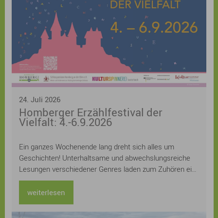
24. Juli 2026
Homberger Erzählfestival der
Vielfalt: 4.-6.9.2026
Ein ganzes Wochenende lang dreht sich alles um
Geschichten! Unterhaltsame und abwechslungsreiche
Lesungen verschiedener Genres laden zum Zuhören ein:
Kerstin Gier, Kathrin Lange, Judith Hoersch, Sven
Gerhardt, Lucinde Hutzenlaub, Ursula Kollritsch und
weiterlesen
Stefan Kuhlmann und Uwe Henkhaus lesen aus ihren
neuesten Büchern, Workshops zu den Themen