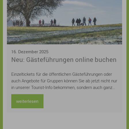
16. Dezember 2025
Neu: Gästeführungen online buchen
Einzeltickets für die öffentlichen Gästeführungen oder
auch Angebote für Gruppen können Sie ab jetzt nicht nur
in unserer Tourist-Info bekommen, sondern auch ganz
einfach und schnell online auf der städtischen
Homepage buchen. Sie suchen noch ein
weiterlesen
Weihnachtsgeschenk für Ihre Lieben? Schenken Sie
doch einfach gemeinsame Zeit und ein unvergessliches
Erlebnis bei einer Sonnaufgangswanderung, einer
abendlichen Nachtwächterführung oder einer