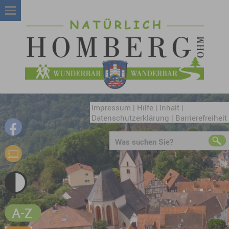
Impressum
|
Hilfe
|
Inhalt
|
Datenschutzerklärung
|
Barrierefreiheit
Was suchen Sie?