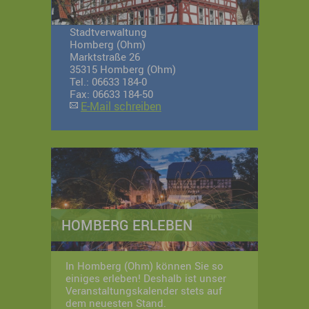
Stadtverwaltung
Homberg (Ohm)
Marktstraße 26
35315 Homberg (Ohm)
Tel.: 06633 184-0
Fax: 06633 184-50
E-Mail schreiben
HOMBERG ERLEBEN
In Homberg (Ohm) können Sie so
einiges erleben! Deshalb ist unser
Veranstaltungskalender stets auf
dem neuesten Stand.