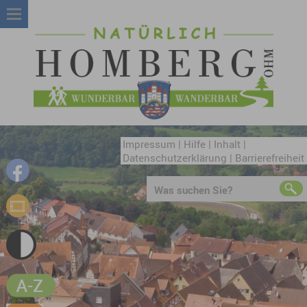
Impressum
|
Hilfe
|
Inhalt
|
Datenschutzerklärung
|
Barrierefreiheit
Was suchen Sie?