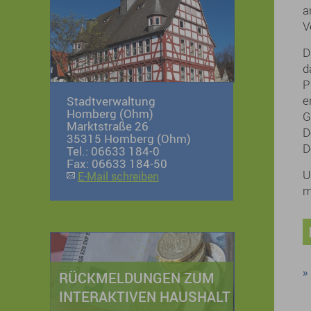
a
V
D
d
P
e
Stadtverwaltung
Homberg (Ohm)
G
Marktstraße 26
D
35315 Homberg (Ohm)
D
Tel.: 06633 184-0
Fax: 06633 184-50
U
E-Mail schreiben
m
RÜCKMELDUNGEN ZUM
INTERAKTIVEN HAUSHALT