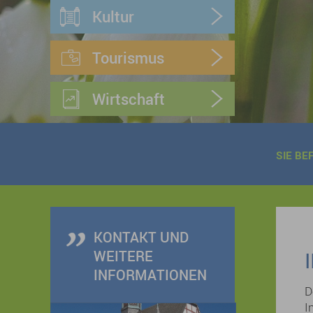
Kultur
Tourismus
Wirtschaft
SIE BE
KONTAKT UND
WEITERE
INFORMATIONEN
D
I