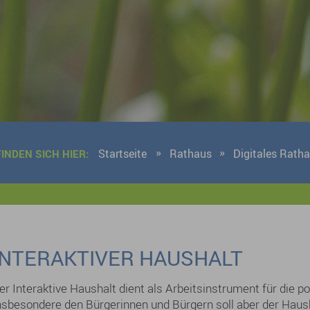
Startseite
Rathaus
Digitales Rath
FINDEN SICH HIER:
INTERAKTIVER HAUSHALT
er Interaktive Haushalt dient als Arbeitsinstrument für die p
nsbesondere den Bürgerinnen und Bürgern soll aber der Haush