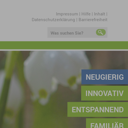
Impressum
|
Hilfe
|
Inhalt
|
Datenschutzerklärung
|
Barrierefreiheit
Was suchen Sie?
NEUGIERIG
INNOVATIV
ENTSPANNEND
FAMILIÄR