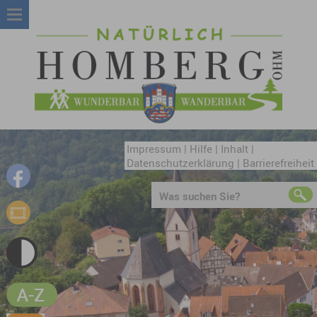
Impressum
|
Hilfe
|
Inhalt
|
Datenschutzerklärung
|
Barrierefreiheit
Was suchen Sie?