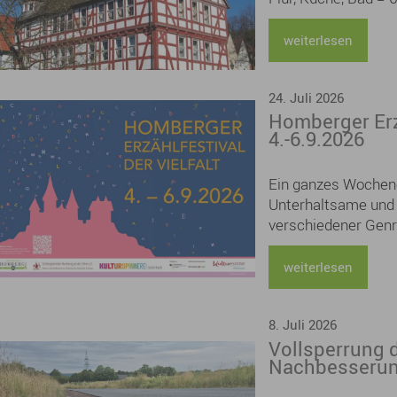
monatlich / kalt
weiterlesen
24. Juli 2026
Homberger Erzä
4.-6.9.2026
Ein ganzes Wochene
Unterhaltsame und
verschiedener Genre
Kathrin Lange, Judi
Hutzenlaub, Ursula
weiterlesen
Henkhaus lesen aus
den Themen Kreativ
8. Juli 2026
Buchschnitten und 
Vollsperrung 
Bild und Urban Ske
Nachbesserun
Bühne mit einem „Mi
und auch einige be