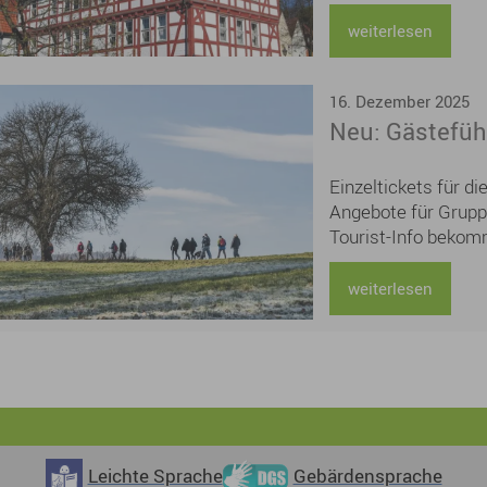
zunächst befristet 
die tarifliche wöch
weiterlesen
Stelle ist grundsätz
Außendienst)
16. Dezember 2025
Neu: Gästefüh
Einzeltickets für d
Angebote für Gruppe
Tourist-Info bekom
schnell online auf
suchen noch ein We
weiterlesen
Schenken Sie doch 
unvergessliches Er
einer abendlichen 
Stadtführung mit a
Leichte Sprache
Gebärdensprache