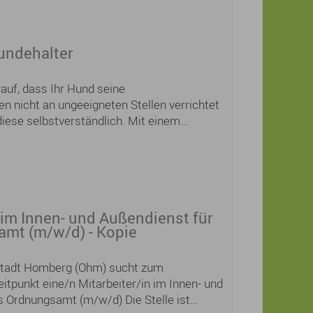
Hundehalter
rauf, dass Ihr Hund seine
n nicht an ungeeigneten Stellen verrichtet
diese selbstverständlich. Mit einem
n Verhalten leisten Sie einen wichtigen
auberen und angenehmen Ortsbild – zum
 im Innen- und Außendienst für
mt (m/w/d) - Kopie
Stadt Homberg (Ohm) sucht zum
tpunkt eine/n Mitarbeiter/in im Innen- und
s Ordnungsamt (m/w/d) Die Stelle ist