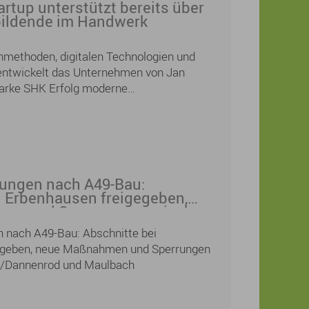
rtup unterstützt bereits über
bildende im Handwerk
nmethoden, digitalen Technologien und
 entwickelt das Unternehmen von Jan
arke SHK Erfolg moderne
gen für das Sanitär-, Heizungs- und
eits über 12.000 Auszubildende aus ganz
 auf ihrem Weg zur Prüfung unterstützt.
ungen nach A49-Bau:
i Erbenhausen freigegeben,
en und Sperrungen zwischen
nenrod und Maulbach
 nach A49-Bau: Abschnitte bei
egeben, neue Maßnahmen und Sperrungen
/Dannenrod und Maulbach