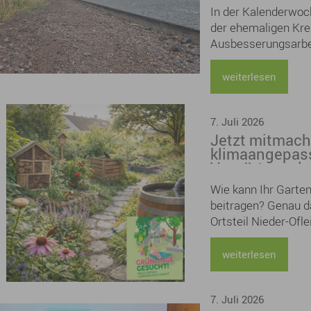
Pflücken kann man 
In der Kalenderwoch
Lieblingsgedichte e
der ehemaligen Kre
ein tolles Program
Ausbesserungsarbei
Zeitraum muss die 
weiterlesen
7. Juli 2026
Jetzt mitmach
klimaangepass
Vorgärten ode
weiterhin mög
Wie kann Ihr Garte
beitragen? Genau 
Ortsteil Nieder-Ofle
Bürgerinnen und Bü
Gartenwettbewerb 
weiterlesen
im Klimaquartier Ni
7. Juli 2026