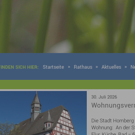
Startseite
Rathaus
Aktuelles
N
FINDEN SICH HIER:
9 Ergebnisse gefunden
30. Juli 2026
Wohnungsverm
Die Stadt Homberg 
Wohnung: An der St
Flur, Küche, Bad = 