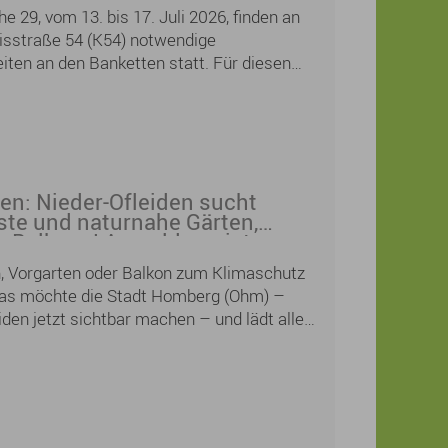
neue Lieblingsgedichte finden und eigene
e 29, vom 13. bis 17. Juli 2026, finden an
intauschen, für Kinder und Jugendliche wird
isstraße 54 (K54) notwendige
m mit Workshops und Lesungen geboten.
ten an den Banketten statt. Für diesen
Straße voll gesperrt werden.
en: Nieder-Ofleiden sucht
te und naturnahe Gärten,
r Balkone! Anmeldung ist
lich
n, Vorgarten oder Balkon zum Klimaschutz
das möchte die Stadt Homberg (Ohm) –
iden jetzt sichtbar machen – und lädt alle
rger herzlich zur Teilnahme am
„Klimaangepasste und naturnahe Gärten“
eder-Ofleiden ein.