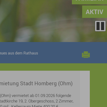
AKTIV
eues aus dem Rathaus
ietung Stadt Homberg (Ohm)
(Ohm) vermietet ab 01.09.2026 folgende
adtkirche 19, 2. Obergeschoss, 2 Zimmer,
60 m², Kellerraum Miete 400,20 €