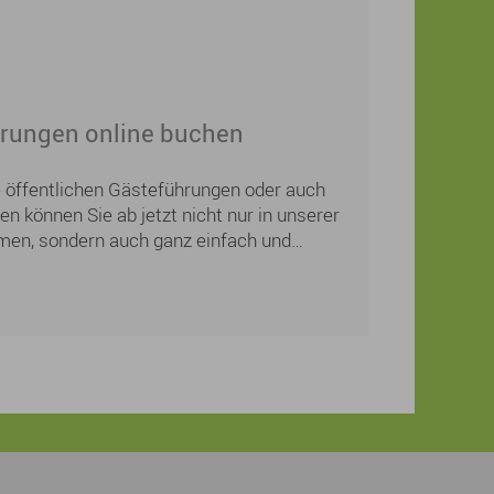
als Mutterschutz- und Elternzeitvertretung,
entliche Arbeitszeit beträgt 20 Stunden. Die
lich teilbar (z.B. nach Innen- oder
rungen online buchen
ie öffentlichen Gästeführungen oder auch
n können Sie ab jetzt nicht nur in unserer
men, sondern auch ganz einfach und
 der städtischen Homepage buchen. Sie
ihnachtsgeschenk für Ihre Lieben?
einfach gemeinsame Zeit und ein
lebnis bei einer Sonnaufgangswanderung,
Nachtwächterführung oder einer
nschließendem Besuch im Schlosscafé.