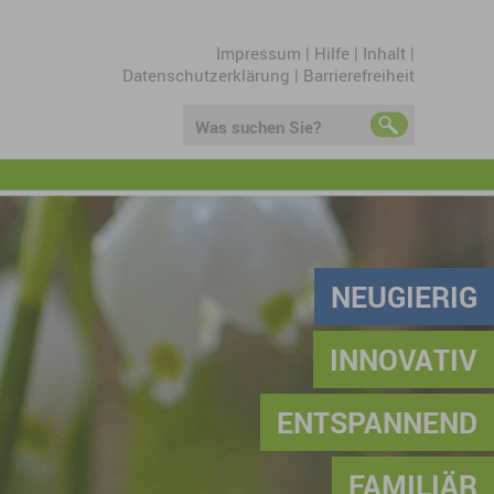
Impressum
|
Hilfe
|
Inhalt
|
Datenschutzerklärung
|
Barrierefreiheit
Was suchen Sie?
NEUGIERIG
INNOVATIV
ENTSPANNEND
FAMILIÄR