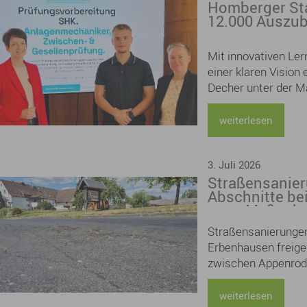
Homberger Sta
12.000 Auszu
Mit innovativen Ler
einer klaren Vision
Decher unter der M
Prüfungsvorbereitun
Klimahandwerk. Ber
weiterlesen
Deutschland wurden
3. Juli 2026
Straßensanier
Abschnitte be
neue Maßnahm
Appenrod/Dan
Straßensanierungen
Erbenhausen freig
zwischen Appenrod
weiterlesen