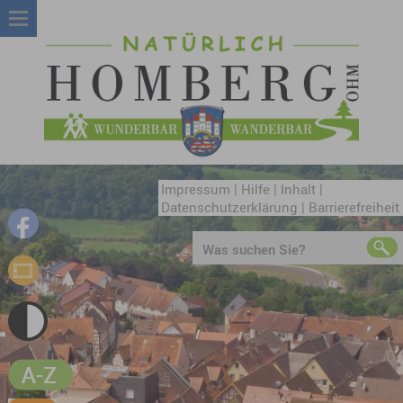
Impressum
|
Hilfe
|
Inhalt
|
Datenschutzerklärung
|
Barrierefreiheit
Was suchen Sie?