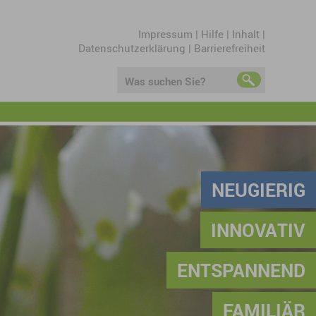
Impressum
|
Hilfe
|
Inhalt
|
Datenschutzerklärung
|
Barrierefreiheit
Was suchen Sie?
NEUGIERIG
INNOVATIV
ENTSPANNEND
FAMILIÄR