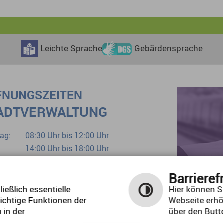
Leichte Sprache
Gebärdensprache
FNUNGSZEITEN
ADTVERWALTUNG
ag:
08:30 Uhr bis 12:00 Uhr
14:00 Uhr bis 18:00 Uhr
tag:
08:30 Uhr bis 12:00 Uhr
woch:
geschlossen
Barrieref
erstag:
08:30 Uhr bis 12:00 Uhr
ießlich essentielle
Hier können Si
ichtige Funktionen der
Webseite erhö
ag:
08:30 Uhr bis 12:00 Uhr
 in der
über den Butto
Bürgerbüro bereits ab 07:00