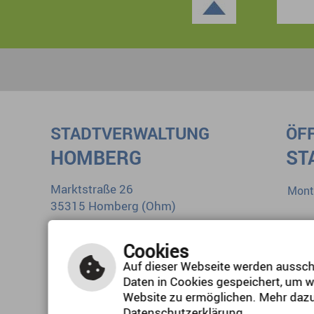
STADTVERWALTUNG
ÖF
HOMBERG
ST
Marktstraße 26
Mont
35315 Homberg (Ohm)
Diens
Tel.: 0 66 33 1 84-0
Mitt
Cookies
E-Mail schreiben
Donn
Auf dieser Webseite werden ausschl
Daten in Cookies gespeichert, um w
Freit
Website zu ermöglichen. Mehr dazu
Datenschutzerklärung