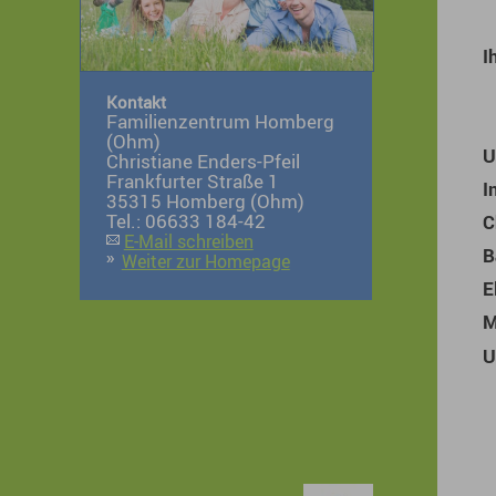
I
Kontakt
Familienzentrum Homberg
(Ohm)
U
Christiane Enders-Pfeil
Frankfurter Straße 1
I
35315 Homberg (Ohm)
Tel.: 06633 184-42
C
E-Mail schreiben
B
Weiter zur Homepage
E
M
U