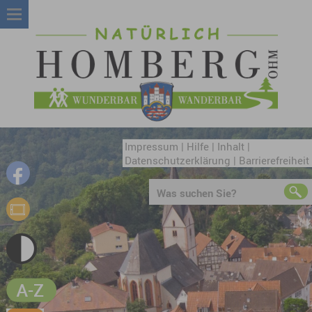
Impressum
|
Hilfe
|
Inhalt
|
Datenschutzerklärung
|
Barrierefreiheit
Was suchen Sie?