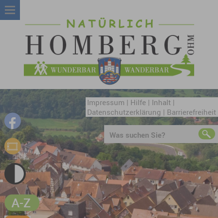
Impressum
|
Hilfe
|
Inhalt
|
Datenschutzerklärung
|
Barrierefreiheit
Was suchen Sie?