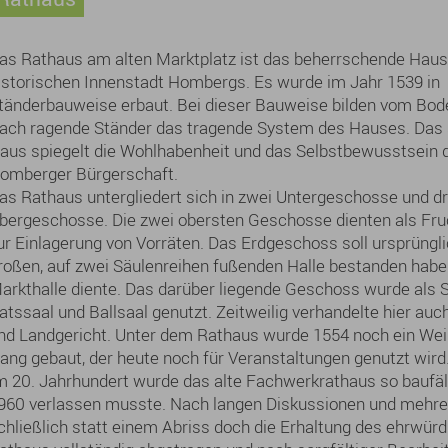
as Rathaus am alten Marktplatz ist das beherrschende Haus
istorischen Innenstadt Hombergs. Es wurde im Jahr 1539 in
tänderbauweise erbaut. Bei dieser Bauweise bilden vom Bod
ach ragende Ständer das tragende System des Hauses. Das s
aus spiegelt die Wohlhabenheit und das Selbstbewusstsein 
omberger Bürgerschaft.
as Rathaus untergliedert sich in zwei Untergeschosse und dr
bergeschosse. Die zwei obersten Geschosse dienten als Fru
ur Einlagerung von Vorräten. Das Erdgeschoss soll ursprüngli
roßen, auf zwei Säulenreihen fußenden Halle bestanden haben
arkthalle diente. Das darüber liegende Geschoss wurde als S
atssaal und Ballsaal genutzt. Zeitweilig verhandelte hier auc
nd Landgericht. Unter dem Rathaus wurde 1554 noch ein Wein
ang gebaut, der heute noch für Veranstaltungen genutzt wird
m 20. Jahrhundert wurde das alte Fachwerkrathaus so baufäl
960 verlassen musste. Nach langen Diskussionen und mehre
chließlich statt einem Abriss doch die Erhaltung des ehrwü