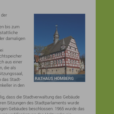
 der
en bis zum
tattliche
der damaligen
ei
chtspeicher
ch aus einer
, die als
itzungssaal,
RATHAUS HOMBERG
h das Stadt-
keller in den
.
lig, dass die Stadtverwaltung das Gebäude
ren Sitzungen des Stadtparlaments wurde
rdigen Gebäudes beschlossen. 1965 wurde das