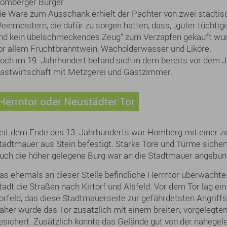
omberger Bürger.
ie Ware zum Ausschank erhielt der Pächter von zwei städtis
einmeistern, die dafür zu sorgen hatten, dass, „guter tüchti
nd kein übelschmeckendes Zeug“ zum Verzapfen gekauft wu
or allem Fruchtbranntwein, Wacholderwasser und Liköre.
och im 19. Jahrhundert befand sich in dem bereits vor dem
astwirtschaft mit Metzgerei und Gastzimmer.
Herrntor oder Neustädter Tor
eit dem Ende des 13. Jahrhunderts war Homberg mit einer z
tadtmauer aus Stein befestigt. Starke Tore und Türme sichert
uch die höher gelegene Burg war an die Stadtmauer angebun
as ehemals an dieser Stelle befindliche Herrntor überwachte
tadt die Straßen nach Kirtorf und Alsfeld. Vor dem Tor lag ei
orfeld, das diese Stadtmauerseite zur gefährdetsten Angriffs
aher wurde das Tor zusätzlich mit einem breiten, vorgelegte
esichert. Zusätzlich konnte das Gelände gut von der nahege