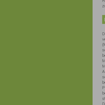
R
z
D
v
(
s
b
M
M
A
s
b
P
b
s
D