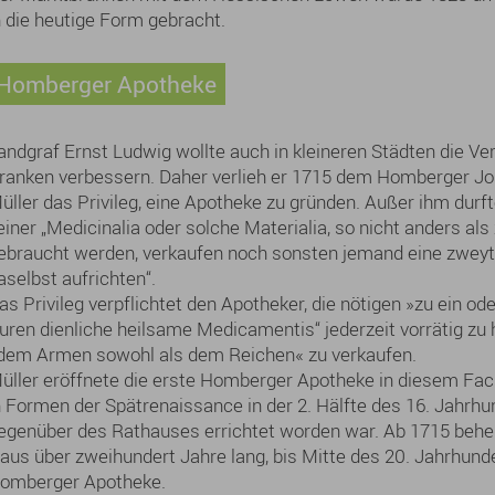
n die heutige Form gebracht.
Homberger Apotheke
andgraf Ernst Ludwig wollte auch in kleineren Städten die V
ranken verbessern. Daher verlieh er 1715 dem Homberger J
üller das Privileg, eine Apotheke zu gründen. Außer ihm durf
einer „Medicinalia oder solche Materialia, so nicht anders als
ebraucht werden, verkaufen noch sonsten jemand eine zwey
aselbst aufrichten“.
as Privileg verpflichtet den Apotheker, die nötigen »zu ein od
uren dienliche heilsame Medicamentis“ jederzeit vorrätig zu 
dem Armen sowohl als dem Reichen« zu verkaufen.
üller eröffnete die erste Homberger Apotheke in diesem Fa
n Formen der Spätrenaissance in der 2. Hälfte des 16. Jahrhu
egenüber des Rathauses errichtet worden war. Ab 1715 behe
aus über zweihundert Jahre lang, bis Mitte des 20. Jahrhunde
omberger Apotheke.