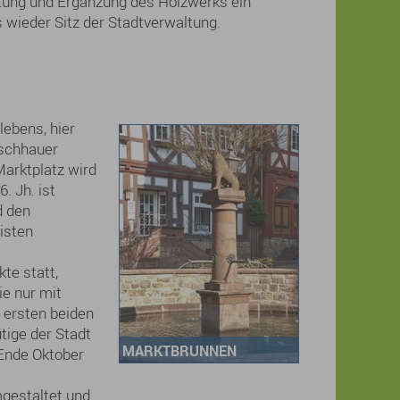
itung und Ergänzung des Holzwerks ein
 wieder Sitz der Stadtverwaltung.
lebens, hier
ischhauer
arktplatz wird
. Jh. ist
d den
isten
te statt,
ie nur mit
 ersten beiden
tige der Stadt
MARKTBRUNNEN
 Ende Oktober
gestaltet und