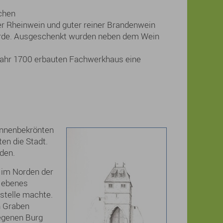
chen
ger Rheinwein und guter reiner Brandenwein
rde. Ausgeschenkt wurden neben dem Wein
 Jahr 1700 erbauten Fachwerkhaus eine
innenbekrönten
en die Stadt.
den.
 im Norden der
n ebenes
stelle machte.
n Graben
legenen Burg