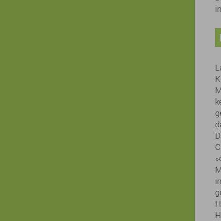
i
L
K
M
k
g
d
D
C
»
M
i
g
H
H