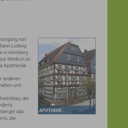
ersorgung von
ohann Ludwig
te in Homberg
 zur Medicin zu
te Apothecke
er anderen
halten und
chwerkbau, der
nderts
APOTHEKE
rbergte das
rts, die