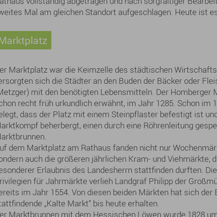
athaus vollständig abgetragen und nach sorgfältiger Bearbe
weites Mal am gleichen Standort aufgeschlagen. Heute ist es
Marktplatz
er Marktplatz war die Keimzelle des städtischen Wirtschafts
ersorgten sich die Städter an den Buden der Bäcker oder Fle
Metzger) mit den benötigten Lebensmitteln. Der Homberger M
chon recht früh urkundlich erwähnt, im Jahr 1285. Schon im 16
elegt, dass der Platz mit einem Steinpflaster befestigt ist un
arktkompf beherbergt, einen durch eine Röhrenleitung gespe
arktbrunnen.
uf dem Marktplatz am Rathaus fanden nicht nur Wochenmärk
ondern auch die größeren jährlichen Kram- und Viehmärkte, d
esonderer Erlaubnis des Landesherrn stattfinden durften. Die
rivilegien für Jahrmärkte verlieh Landgraf Philipp der Großmü
ereits im Jahr 1554. Von diesen beiden Märkten hat sich der
tattfindende „Kalte Markt“ bis heute erhalten.
er Marktbrunnen mit dem Hessischen Löwen wurde 1828 um