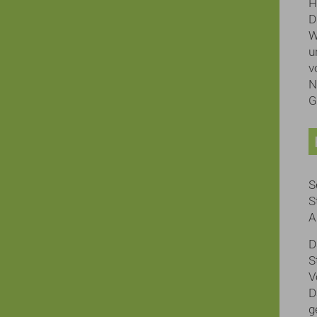
H
D
W
u
v
N
G
S
S
A
D
S
V
D
g