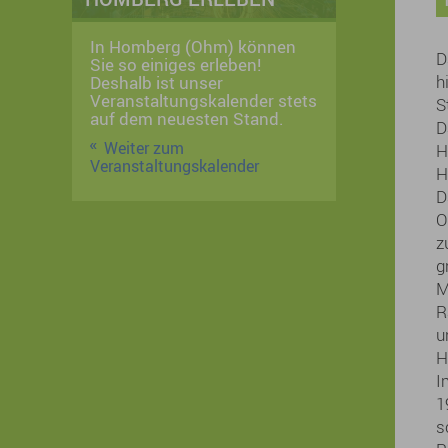
In Homberg (Ohm) können
D
Sie so einiges erleben!
h
Deshalb ist unser
Veranstaltungskalender stets
S
auf dem neuesten Stand.
D
Weiter zum
H
Veranstaltungskalender
H
D
O
z
g
M
R
u
H
I
1
s