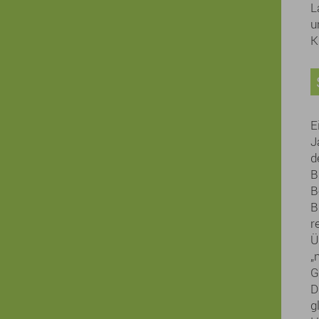
L
u
K
E
J
d
B
B
B
r
Ü
„
G
D
g