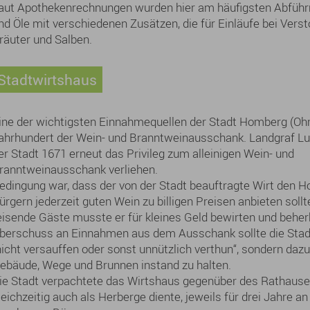
aut Apothekenrechnungen wurden hier am häufigsten Abführ
nd Öle mit verschiedenen Zusätzen, die für Einläufe bei Ver
räuter und Salben.
Stadtwirtshaus
ine der wichtigsten Einnahmequellen der Stadt Homberg (Oh
ahrhundert der Wein- und Branntweinausschank. Landgraf Lud
er Stadt 1671 erneut das Privileg zum alleinigen Wein- und
ranntweinausschank verliehen.
edingung war, dass der von der Stadt beauftragte Wirt den 
ürgern jederzeit guten Wein zu billigen Preisen anbieten sollt
eisende Gäste musste er für kleines Geld bewirten und behe
berschuss an Einnahmen aus dem Ausschank sollte die Stadt 
nicht versauffen oder sonst unnützlich verthun“, sondern daz
ebäude, Wege und Brunnen instand zu halten.
ie Stadt verpachtete das Wirtshaus gegenüber des Rathause
leichzeitig auch als Herberge diente, jeweils für drei Jahre an