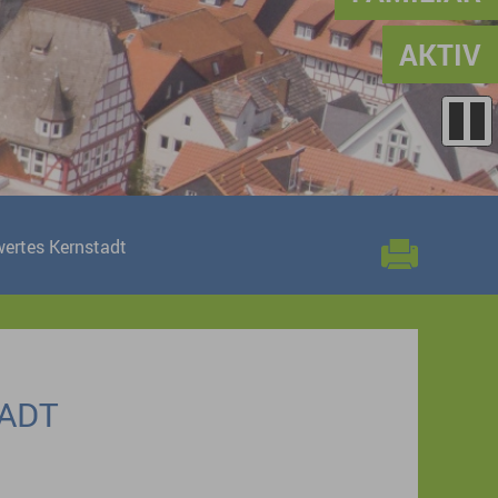
AKTIV
ertes Kernstadt
ADT