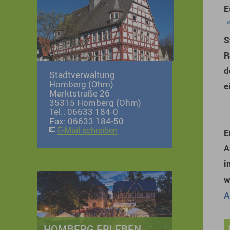
E
S
R
d
Stadtverwaltung
Homberg (Ohm)
e
Marktstraße 26
35315 Homberg (Ohm)
Tel.: 06633 184-0
Fax: 06633 184-50
E-Mail schreiben
E
A
i
w
A
HOMBERG ERLEBEN