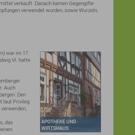
mittel verkauft. Danach kamen Gegengifte
stopfungen verwendet wurden, sowie Wurzeln,
m) war im 17.
wig VI. hatte
Homberger
e. Auch
rbergen. Den
laut Privileg
u verwenden,
APOTHEKE UND
s, das
WIRTSHAUS
 einen