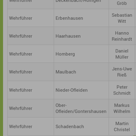
Wehrführer
Deckenbach/Höingen
Gröb
Sebastian
Wehrführer
Erbenhausen
Witt
Hanno
Wehrführer
Haarhausen
Reinhardt
Daniel
Wehrführer
Homberg
Müller
Jens-Uwe
Wehrführer
Maulbach
Rieß
Peter
Wehrführer
Nieder-Ofleiden
Schmidt
Ober-
Markus
Wehrführer
Ofleiden/Gontershausen
Wilhelm
Martin
Wehrführer
Schadenbach
Christel