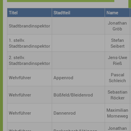
Titel
Stadtteil
Name
Jonathan
Stadtbrandinspektor
Gröb
1. stellv.
Stefan
Stadtbrandinspektor
Seibert
2. stellv.
Jens-Uwe
Stadtbrandinspektor
Rieß
Pascal
Wehrführer
Appenrod
Schleich
Sebastian
Wehrführer
Büßfeld/Bleidenrod
Röcker
Maximilian
Wehrführer
Dannenrod
Morneweg
Jonathan