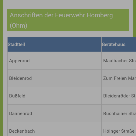
Anschriften der Feuerwehr Homberg
(Ohm)
Stadtteil
Gerätehaus
Appenrod
Maulbacher Str
Bleidenrod
Zum Freien Ma
Büßfeld
Bleidenröder St
Dannenrod
Buchhainer Str
Deckenbach
Höinger Straße