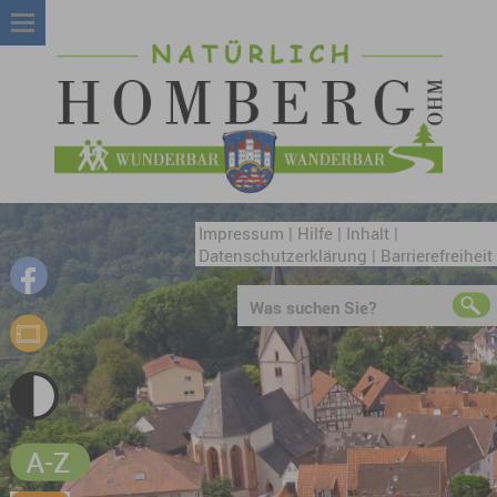
Impressum
|
Hilfe
|
Inhalt
|
Datenschutzerklärung
|
Barrierefreiheit
Was suchen Sie?