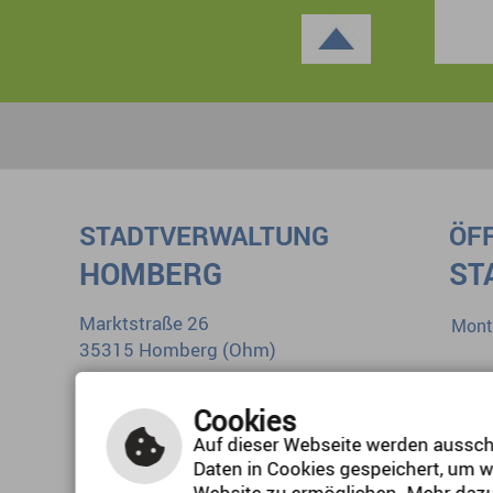
STADTVERWALTUNG
ÖF
HOMBERG
ST
Marktstraße 26
Mont
35315 Homberg (Ohm)
Diens
Tel.: 0 66 33 1 84-0
Mitt
Cookies
E-Mail schreiben
Donn
Auf dieser Webseite werden ausschl
Daten in Cookies gespeichert, um w
Freit
Website zu ermöglichen. Mehr dazu