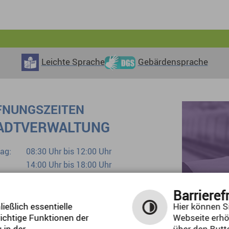
Leichte Sprache
Gebärdensprache
FNUNGSZEITEN
ADTVERWALTUNG
ag:
08:30 Uhr bis 12:00 Uhr
14:00 Uhr bis 18:00 Uhr
tag:
08:30 Uhr bis 12:00 Uhr
woch:
geschlossen
Barrieref
erstag:
08:30 Uhr bis 12:00 Uhr
ießlich essentielle
Hier können Si
ichtige Funktionen der
Webseite erhö
ag:
08:30 Uhr bis 12:00 Uhr
 in der
über den Butto