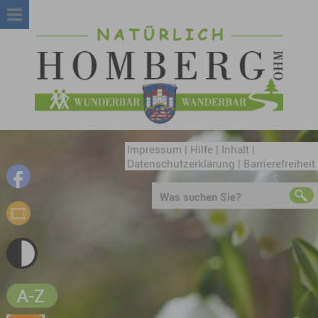
Impressum
|
Hilfe
|
Inhalt
|
Datenschutzerklärung
|
Barrierefreiheit
Was suchen Sie?