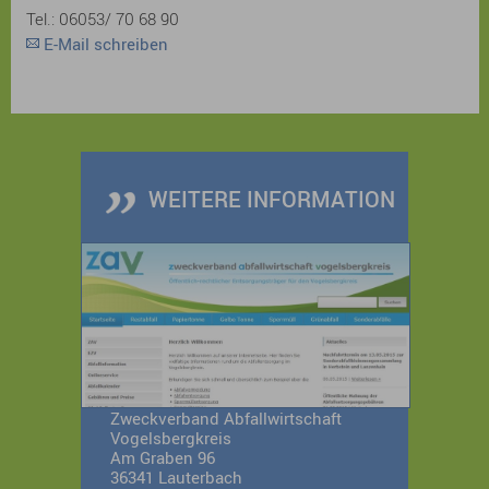
Tel.: 06053/ 70 68 90
E-Mail schreiben
WEITERE INFORMATION
Zweckverband Abfallwirtschaft
Vogelsbergkreis
Am Graben 96
36341 Lauterbach