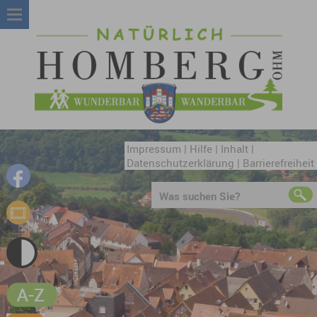
Impressum
|
Hilfe
|
Inhalt
|
Datenschutzerklärung
|
Barrierefreiheit
Was suchen Sie?