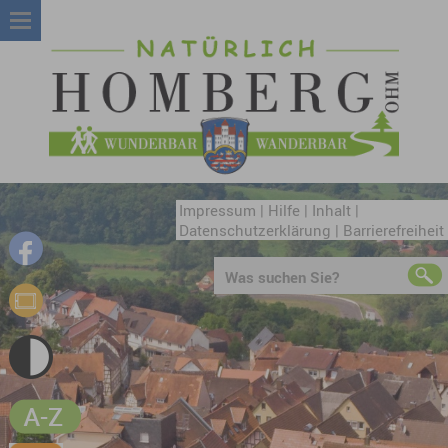
Impressum
|
Hilfe
|
Inhalt
|
Datenschutzerklärung
|
Barrierefreiheit
Was suchen Sie?