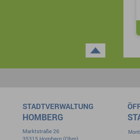
STADTVERWALTUNG
ÖF
HOMBERG
ST
Marktstraße 26
Mont
35315 Homberg (Ohm)