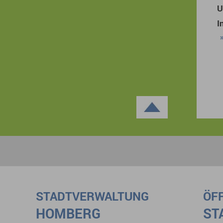
U
I
STADTVERWALTUNG
ÖF
HOMBERG
ST