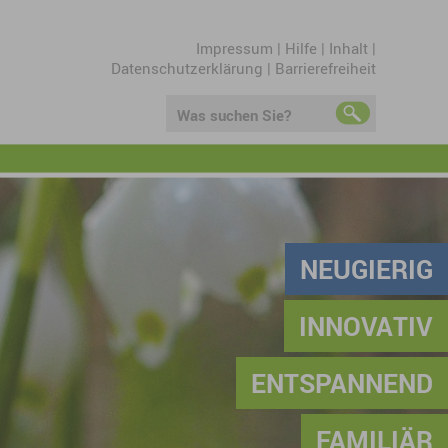
Impressum
|
Hilfe
|
Inhalt
|
Datenschutzerklärung
|
Barrierefreiheit
Was suchen Sie?
NEUGIERIG
INNOVATIV
ENTSPANNEND
FAMILIÄR