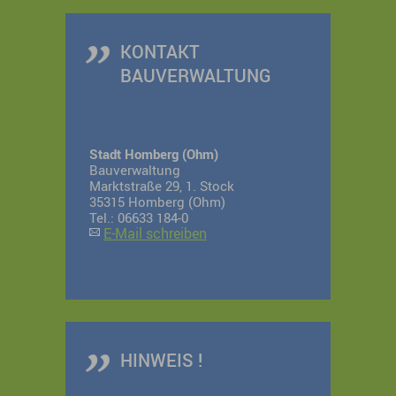
KONTAKT
BAUVERWALTUNG
Stadt Homberg (Ohm)
Bauverwaltung
Marktstraße 29, 1. Stock
35315 Homberg (Ohm)
Tel.: 06633 184-0
E-Mail schreiben
HINWEIS !