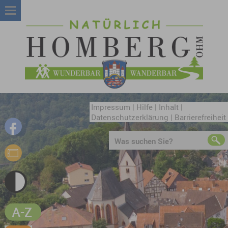
Impressum
|
Hilfe
|
Inhalt
|
Datenschutzerklärung
|
Barrierefreiheit
Was suchen Sie?