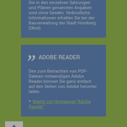
Die in den einzelnen Satzungen
und Plänen genannten Angaben
sind ohne Gewähr. Verbindliche
Informationen erhalten Sie bei der
Bauverwaltung der Stadt Homberg
(Ohm).
ADOBE READER
Den zum Betrachten von PDF-
Dateien notwendigen Adobe
Reader können Sie ganz einfach
auf den Seiten von Adobe herunter
laden.
Weiter zur Homepage "Adobe
Reader"