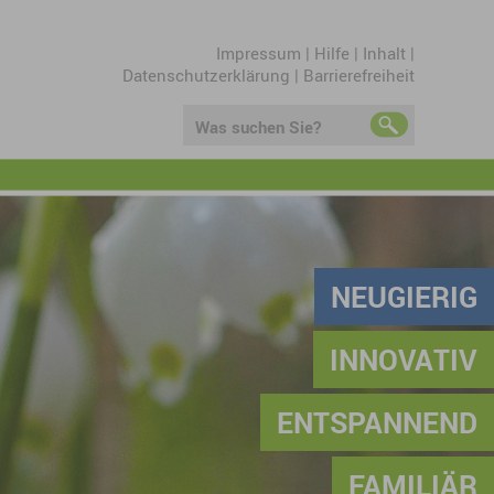
Impressum
|
Hilfe
|
Inhalt
|
Datenschutzerklärung
|
Barrierefreiheit
Was suchen Sie?
NEUGIERIG
INNOVATIV
ENTSPANNEND
FAMILIÄR