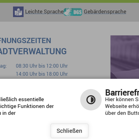
Leichte Sprache
Gebärdensprache
FNUNGSZEITEN
ADTVERWALTUNG
ag:
08:30 Uhr bis 12:00 Uhr
14:00 Uhr bis 18:00 Uhr
tag:
08:30 Uhr bis 12:00 Uhr
woch:
geschlossen
Barrieref
erstag:
08:30 Uhr bis 12:00 Uhr
ießlich essentielle
Hier können Si
ichtige Funktionen der
Webseite erhö
ag:
08:30 Uhr bis 12:00 Uhr
 in der
über den Butto
Bürgerbüro bereits ab 07:00
Uhr
Schließen