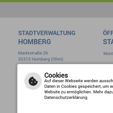
STADTVERWALTUNG
ÖF
HOMBERG
ST
Marktstraße 26
Mont
35315 Homberg (Ohm)
Diens
Tel.: 0 66 33 1 84-0
Mitt
Cookies
E-Mail schreiben
Donn
Auf dieser Webseite werden ausschl
Daten in Cookies gespeichert, um w
Freit
Website zu ermöglichen. Mehr dazu
Datenschutzerklärung