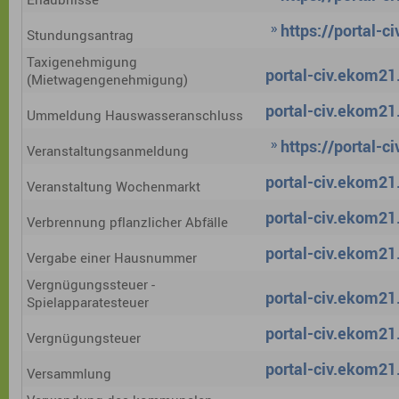
https://portal-
Stundungsantrag
Taxigenehmigung
portal-civ.ekom21.
(Mietwagengenehmigung)
portal-civ.ekom21.
Ummeldung Hauswasseranschluss
https://portal-
Veranstaltungsanmeldung
portal-civ.ekom21.
Veranstaltung Wochenmarkt
portal-civ.ekom21.
Verbrennung pflanzlicher Abfälle
portal-civ.ekom21.
Vergabe einer Hausnummer
Vergnügungssteuer -
portal-civ.ekom21.
Spielapparatesteuer
portal-civ.ekom21.
Vergnügungsteuer
portal-civ.ekom21.
Versammlung