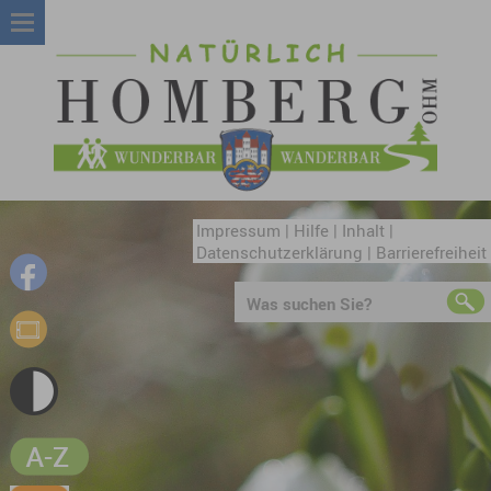
Impressum
|
Hilfe
|
Inhalt
|
Datenschutzerklärung
|
Barrierefreiheit
Was suchen Sie?