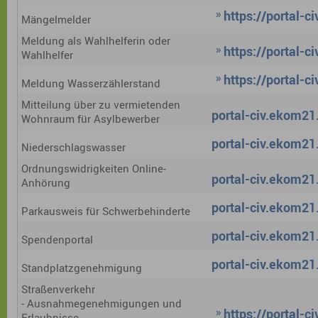
https://portal-
Mängelmelder
Meldung als Wahlhelferin oder
https://portal-
Wahlhelfer
https://portal-
Meldung Wasserzählerstand
Mitteilung über zu vermietenden
portal-civ.ekom21.
Wohnraum für Asylbewerber
portal-civ.ekom21.
Niederschlagswasser
Ordnungswidrigkeiten Online-
portal-civ.ekom21.
Anhörung
portal-civ.ekom21.
Parkausweis für Schwerbehinderte
portal-civ.ekom21.
Spendenportal
portal-civ.ekom21.
Standplatzgenehmigung
Straßenverkehr
- Ausnahmegenehmigungen und
https://portal-
Erlaubnisse