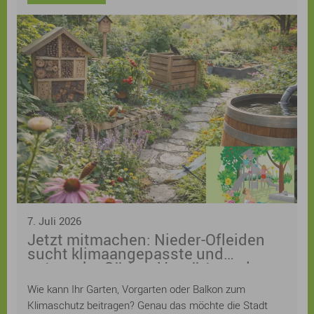
7. Juli 2026
Jetzt mitmachen: Nieder-Ofleiden
sucht klimaangepasste und
naturnahe Gärten, Vorgärten oder
Balkone! Anmeldung ist weiterhin
Wie kann Ihr Garten, Vorgarten oder Balkon zum
möglich
Klimaschutz beitragen? Genau das möchte die Stadt