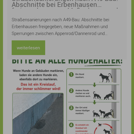
Abschnitte bei Erbenhausen
freigegeben, neue Maßnahmen und
Sperrungen zwischen
Straßensanierungen nach A49-Bau: Abschnitte bei
Appenrod/Dannenrod und Maulbach
Erbenhausen freigegeben, neue Maßnahmen und
Sperrungen zwischen Appenrod/Dannenrod und
Maulbach
weiterlesen