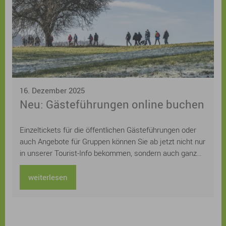
16. Dezember 2025
Neu: Gästeführungen online buchen
Einzeltickets für die öffentlichen Gästeführungen oder
auch Angebote für Gruppen können Sie ab jetzt nicht nur
in unserer Tourist-Info bekommen, sondern auch ganz
einfach und schnell online auf der städtischen
Homepage buchen. Sie suchen noch ein
weiterlesen
Weihnachtsgeschenk für Ihre Lieben? Schenken Sie
doch einfach gemeinsame Zeit und ein unvergessliches
Erlebnis bei einer Sonnaufgangswanderung, einer
abendlichen Nachtwächterführung oder einer