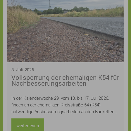
Kreatives Schreiben, Drucken, Gestalten von
Buchschnitten und zur Verbindung von Erzählen in Wort
und Bild und Urban Sketch Walks laden zum Mitmachen
ein. Eine Bühne mit einem „Mikrofon für alle“ bietet
originelle Stimmen und auch einige besondere
Überraschungsgäste, bei Lyrik zum Pflücken kann man
neue Lieblingsgedichte finden und eigene
Lieblingsgedichte eintauschen, für Kinder und
Jugendliche wird ein tolles Programm mit Workshops
und Lesungen geboten.
8. Juli 2026
Vollsperrung der ehemaligen K54 für
Nachbesserungsarbeiten
In der Kalenderwoche 29, vom 13. bis 17. Juli 2026,
finden an der ehemaligen Kreisstraße 54 (K54)
notwendige Ausbesserungsarbeiten an den Banketten
statt. Für diesen Zeitraum muss die Straße voll gesperrt
werden.
weiterlesen