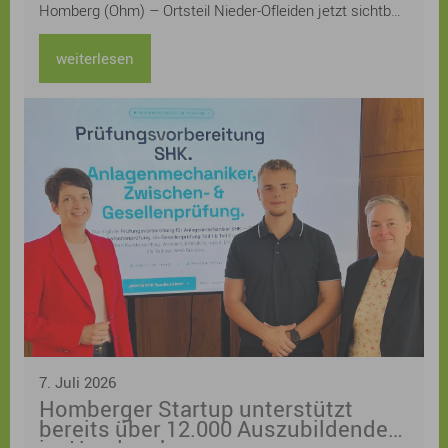
Homberg (Ohm) – Ortsteil Nieder-Ofleiden jetzt sichtbar
machen – und lädt alle Bürgerinnen und Bürger herzlich
zur Teilnahme am Gartenwettbewerb „Klimaangepasste
weiterlesen
und naturnahe Gärten“ im Klimaquartier Nieder-Ofleiden
ein.
7. Juli 2026
Homberger Startup unterstützt
bereits über 12.000 Auszubildende