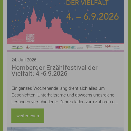
24. Juli 2026
Homberger Erzählfestival der
Vielfalt: 4.-6.9.2026
Ein ganzes Wochenende lang dreht sich alles um
Geschichten! Unterhaltsame und abwechslungsreiche
Lesungen verschiedener Genres laden zum Zuhören ein:
Kerstin Gier, Kathrin Lange, Judith Hoersch, Sven
Gerhardt, Lucinde Hutzenlaub, Ursula Kollritsch und
weiterlesen
Stefan Kuhlmann und Uwe Henkhaus lesen aus ihren
neuesten Büchern, Workshops zu den Themen