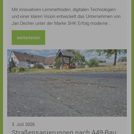
im Handwerk
Mit innovativen Lernmethoden, digitalen Technologien
und einer klaren Vision entwickelt das Unternehmen von
Jan Decher unter der Marke SHK Erfolg moderne
Prüfungsvorbereitungen für das Sanitär-, Heizungs- und
Klimahandwerk. Bereits über 12.000 Auszubildende aus
weiterlesen
ganz Deutschland wurden auf ihrem Weg zur Prüfung
unterstützt.
3. Juli 2026
Straßensanierungen nach A49-Bau: