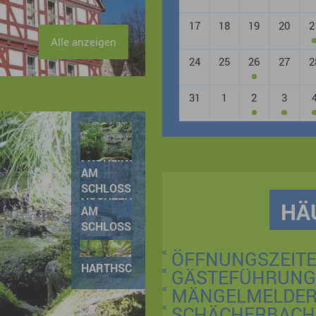
Alle anzeigen
FRÜHLING
AM
ROMANTISCHE
SCHLOSS
HOCHZEIT
HÄ
AM
SCHLOSS
ÖFFNUNGSZEIT
HARTHSCHLUCHT
GÄSTEFÜHRUNG
MÄNGELMELDE
BLICK
SCHÄCHERBACH
INS