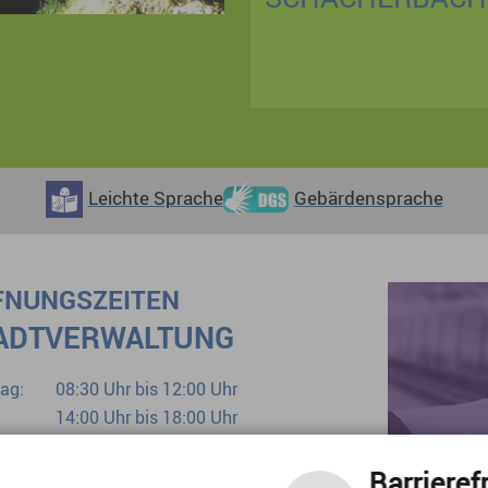
MUSEUM
Leichte Sprache
Gebärdensprache
FNUNGSZEITEN
ADTVERWALTUNG
ag:
08:30 Uhr bis 12:00 Uhr
14:00 Uhr bis 18:00 Uhr
tag:
08:30 Uhr bis 12:00 Uhr
woch:
geschlossen
Barrieref