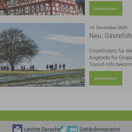
zunächst befristet 
die tarifliche wöch
weiterlesen
Stelle ist grundsätz
Außendienst)
16. Dezember 2025
Neu: Gästefüh
Einzeltickets für d
Angebote für Gruppe
Tourist-Info bekom
schnell online auf
suchen noch ein We
weiterlesen
Schenken Sie doch 
unvergessliches Er
einer abendlichen 
Stadtführung mit a
Leichte Sprache
Gebärdensprache