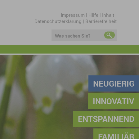
Impressum
|
Hilfe
|
Inhalt
|
Datenschutzerklärung
|
Barrierefreiheit
Was suchen Sie?
NEUGIERIG
INNOVATIV
ENTSPANNEND
FAMILIÄR