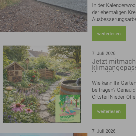
Pflücken kann man 
In der Kalenderwoch
Lieblingsgedichte e
der ehemaligen Kre
ein tolles Program
Ausbesserungsarbei
Zeitraum muss die 
weiterlesen
7. Juli 2026
Jetzt mitmach
klimaangepass
Vorgärten ode
weiterhin mög
Wie kann Ihr Garte
beitragen? Genau 
Ortsteil Nieder-Ofle
Bürgerinnen und Bü
Gartenwettbewerb 
weiterlesen
im Klimaquartier Ni
7. Juli 2026