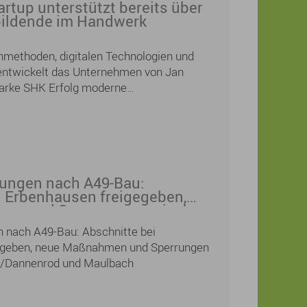
rtup unterstützt bereits über
bildende im Handwerk
nmethoden, digitalen Technologien und
 entwickelt das Unternehmen von Jan
arke SHK Erfolg moderne
gen für das Sanitär-, Heizungs- und
eits über 12.000 Auszubildende aus ganz
 auf ihrem Weg zur Prüfung unterstützt.
ungen nach A49-Bau:
i Erbenhausen freigegeben,
en und Sperrungen zwischen
nenrod und Maulbach
 nach A49-Bau: Abschnitte bei
egeben, neue Maßnahmen und Sperrungen
/Dannenrod und Maulbach