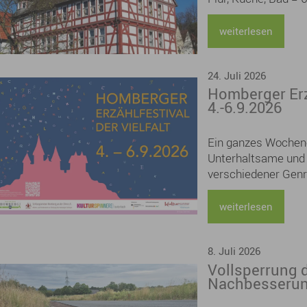
monatlich / kalt
weiterlesen
24. Juli 2026
Homberger Erzä
4.-6.9.2026
Ein ganzes Wochene
Unterhaltsame und
verschiedener Genre
Kathrin Lange, Judi
Hutzenlaub, Ursula
weiterlesen
Henkhaus lesen aus
den Themen Kreativ
8. Juli 2026
Buchschnitten und 
Vollsperrung 
Bild und Urban Ske
Nachbesserun
Bühne mit einem „Mi
und auch einige be