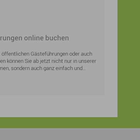
als Mutterschutz- und Elternzeitvertretung,
entliche Arbeitszeit beträgt 20 Stunden. Die
lich teilbar (z.B. nach Innen- oder
rungen online buchen
ie öffentlichen Gästeführungen oder auch
n können Sie ab jetzt nicht nur in unserer
men, sondern auch ganz einfach und
 der städtischen Homepage buchen. Sie
ihnachtsgeschenk für Ihre Lieben?
einfach gemeinsame Zeit und ein
lebnis bei einer Sonnaufgangswanderung,
Nachtwächterführung oder einer
nschließendem Besuch im Schlosscafé.