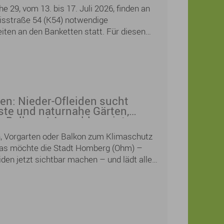
neue Lieblingsgedichte finden und eigene
e 29, vom 13. bis 17. Juli 2026, finden an
intauschen, für Kinder und Jugendliche wird
isstraße 54 (K54) notwendige
m mit Workshops und Lesungen geboten.
ten an den Banketten statt. Für diesen
Straße voll gesperrt werden.
en: Nieder-Ofleiden sucht
te und naturnahe Gärten,
r Balkone! Anmeldung ist
lich
n, Vorgarten oder Balkon zum Klimaschutz
das möchte die Stadt Homberg (Ohm) –
iden jetzt sichtbar machen – und lädt alle
rger herzlich zur Teilnahme am
„Klimaangepasste und naturnahe Gärten“
eder-Ofleiden ein.