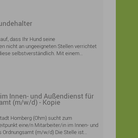
Hundehalter
rauf, dass Ihr Hund seine
n nicht an ungeeigneten Stellen verrichtet
diese selbstverständlich. Mit einem
n Verhalten leisten Sie einen wichtigen
auberen und angenehmen Ortsbild – zum
 im Innen- und Außendienst für
mt (m/w/d) - Kopie
Stadt Homberg (Ohm) sucht zum
tpunkt eine/n Mitarbeiter/in im Innen- und
s Ordnungsamt (m/w/d) Die Stelle ist