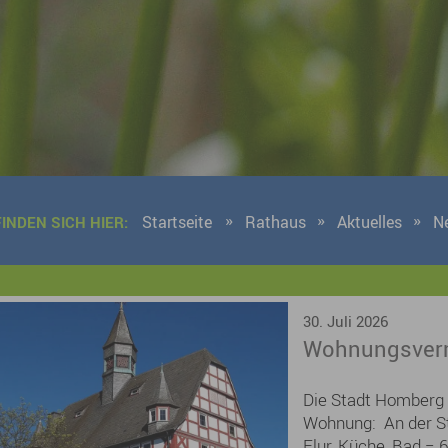
Startseite
Rathaus
Aktuelles
N
FINDEN SICH HIER:
9 Ergebnisse gefunden
30. Juli 2026
Wohnungsverm
Die Stadt Homberg 
Wohnung: An der St
Flur, Küche, Bad = 