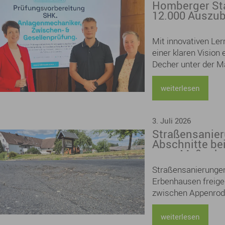
Homberger Sta
12.000 Auszu
Mit innovativen Ler
einer klaren Vision
Decher unter der M
Prüfungsvorbereitun
Klimahandwerk. Ber
weiterlesen
Deutschland wurden
3. Juli 2026
Straßensanier
Abschnitte be
neue Maßnahm
Appenrod/Dan
Straßensanierungen
Erbenhausen freig
zwischen Appenrod
weiterlesen