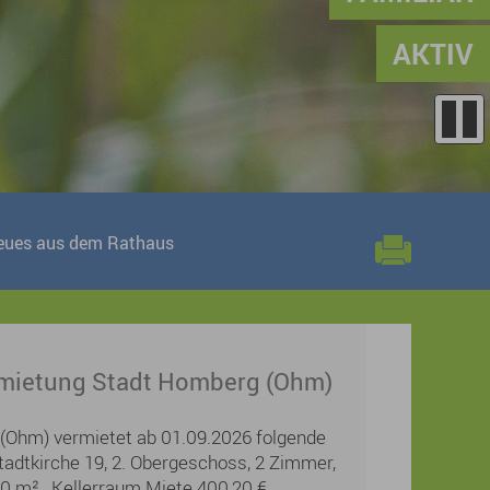
AKTIV
eues aus dem Rathaus
ietung Stadt Homberg (Ohm)
(Ohm) vermietet ab 01.09.2026 folgende
adtkirche 19, 2. Obergeschoss, 2 Zimmer,
60 m², Kellerraum Miete 400,20 €