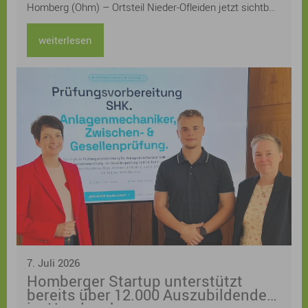
Homberg (Ohm) – Ortsteil Nieder-Ofleiden jetzt sichtbar
machen – und lädt alle Bürgerinnen und Bürger herzlich
zur Teilnahme am Gartenwettbewerb „Klimaangepasste
weiterlesen
und naturnahe Gärten“ im Klimaquartier Nieder-Ofleiden
ein.
7. Juli 2026
Homberger Startup unterstützt
bereits über 12.000 Auszubildende