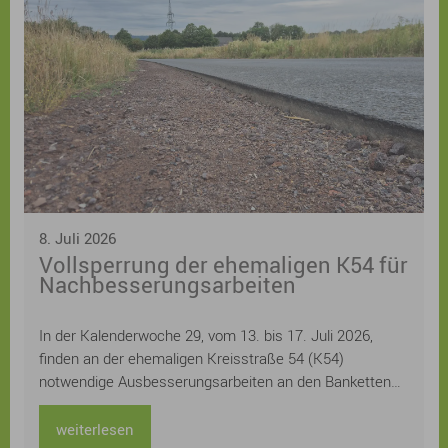
Kreatives Schreiben, Drucken, Gestalten von
Buchschnitten und zur Verbindung von Erzählen in Wort
und Bild und Urban Sketch Walks laden zum Mitmachen
ein. Eine Bühne mit einem „Mikrofon für alle“ bietet
originelle Stimmen und auch einige besondere
Überraschungsgäste, bei Lyrik zum Pflücken kann man
neue Lieblingsgedichte finden und eigene
Lieblingsgedichte eintauschen, für Kinder und
Jugendliche wird ein tolles Programm mit Workshops
und Lesungen geboten.
8. Juli 2026
Vollsperrung der ehemaligen K54 für
Nachbesserungsarbeiten
In der Kalenderwoche 29, vom 13. bis 17. Juli 2026,
finden an der ehemaligen Kreisstraße 54 (K54)
notwendige Ausbesserungsarbeiten an den Banketten
statt. Für diesen Zeitraum muss die Straße voll gesperrt
werden.
weiterlesen