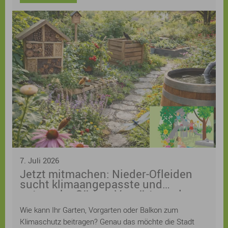
7. Juli 2026
Jetzt mitmachen: Nieder-Ofleiden
sucht klimaangepasste und
naturnahe Gärten, Vorgärten oder
Balkone! Anmeldung ist weiterhin
Wie kann Ihr Garten, Vorgarten oder Balkon zum
möglich
Klimaschutz beitragen? Genau das möchte die Stadt