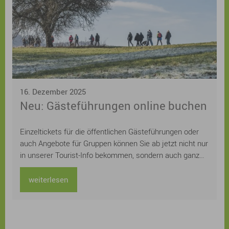
16. Dezember 2025
Neu: Gästeführungen online buchen
Einzeltickets für die öffentlichen Gästeführungen oder
auch Angebote für Gruppen können Sie ab jetzt nicht nur
in unserer Tourist-Info bekommen, sondern auch ganz
einfach und schnell online auf der städtischen
Homepage buchen. Sie suchen noch ein
weiterlesen
Weihnachtsgeschenk für Ihre Lieben? Schenken Sie
doch einfach gemeinsame Zeit und ein unvergessliches
Erlebnis bei einer Sonnaufgangswanderung, einer
abendlichen Nachtwächterführung oder einer