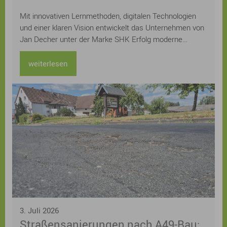
im Handwerk
Mit innovativen Lernmethoden, digitalen Technologien
und einer klaren Vision entwickelt das Unternehmen von
Jan Decher unter der Marke SHK Erfolg moderne
Prüfungsvorbereitungen für das Sanitär-, Heizungs- und
Klimahandwerk. Bereits über 12.000 Auszubildende aus
weiterlesen
ganz Deutschland wurden auf ihrem Weg zur Prüfung
unterstützt.
3. Juli 2026
Straßensanierungen nach A49-Bau: