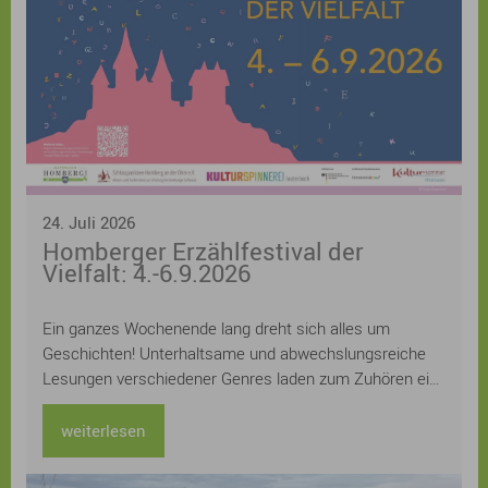
24. Juli 2026
Homberger Erzählfestival der
Vielfalt: 4.-6.9.2026
Ein ganzes Wochenende lang dreht sich alles um
Geschichten! Unterhaltsame und abwechslungsreiche
Lesungen verschiedener Genres laden zum Zuhören ein:
Kerstin Gier, Kathrin Lange, Judith Hoersch, Sven
Gerhardt, Lucinde Hutzenlaub, Ursula Kollritsch und
weiterlesen
Stefan Kuhlmann und Uwe Henkhaus lesen aus ihren
neuesten Büchern, Workshops zu den Themen