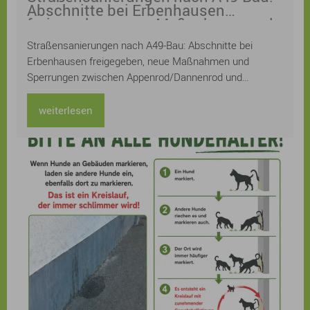
Abschnitte bei Erbenhausen
freigegeben, neue Maßnahmen und
Sperrungen zwischen
Straßensanierungen nach A49-Bau: Abschnitte bei
Appenrod/Dannenrod und Maulbach
Erbenhausen freigegeben, neue Maßnahmen und
Sperrungen zwischen Appenrod/Dannenrod und
Maulbach
weiterlesen