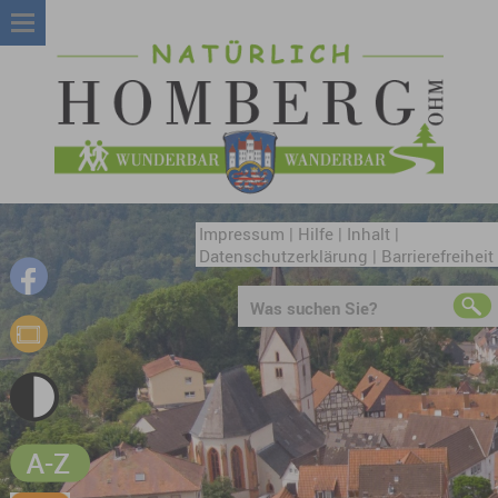
Impressum
|
Hilfe
|
Inhalt
|
Datenschutzerklärung
|
Barrierefreiheit
Was suchen Sie?