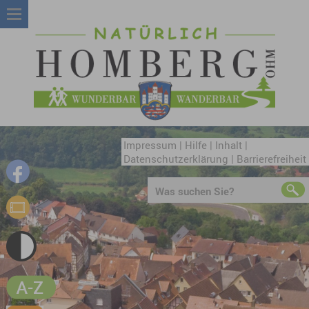
Impressum
|
Hilfe
|
Inhalt
|
Datenschutzerklärung
|
Barrierefreiheit
Was suchen Sie?