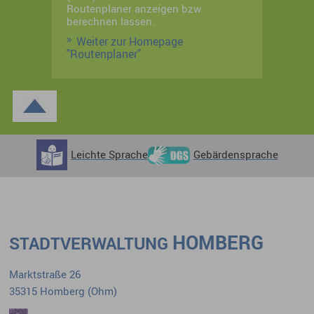
Routenplaner anzeigen bzw.
berechnen lassen.
Weiter zur Homepage
"Routenplaner"
Leichte Sprache
Gebärdensprache
HOMBERG
STADTVERWALTUNG
Marktstraße 26
35315 Homberg (Ohm)