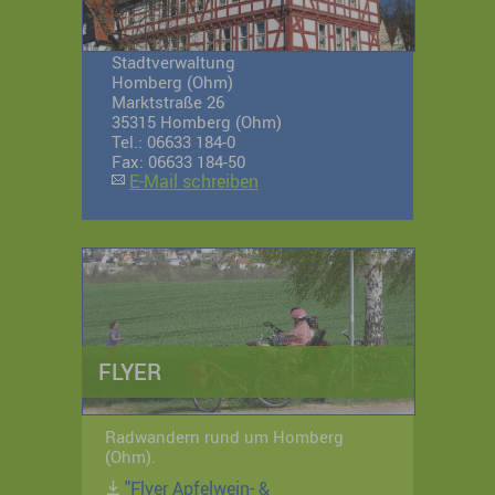
Stadtverwaltung
Homberg (Ohm)
Marktstraße 26
35315 Homberg (Ohm)
Tel.: 06633 184-0
Fax: 06633 184-50
E-Mail schreiben
FLYER
Radwandern rund um Homberg
(Ohm).
"Flyer Apfelwein- &