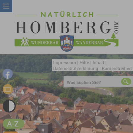
Impressum
|
Hilfe
|
Inhalt
|
Datenschutzerklärung
|
Barrierefreiheit
Was suchen Sie?