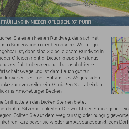
FRÜHLING IN NIEDER-OFLEIDEN, (C) PURR
uchen Sie einen kleinen Rundweg, der auch mit
inem Kinderwagen oder bei nassem Wetter gut
egehbar ist, dann sind Sie bei diesem Rundweg in
ieder-Ofleiden richtig. Dieser knapp 5 km lange
undweg führt überwiegend über asphaltierte
irtschaftswege und ist damit auch gut für
inderwägen geeignet. Entlang des Weges laden
änke zum Verweilen ein. Genießen Sie dabei den
lick ins Amöneburger Becken.
ie Grillhütte an den Dicken Steinen bietet
berdachte Sitzmöglichkeiten. Die wuchtigen Steine geben eine
egion. Sollten Sie auf dem Weg durstig oder hungrig geworde
inkehren, kurz bevor sie wieder am Ausgangspunkt, dem Do