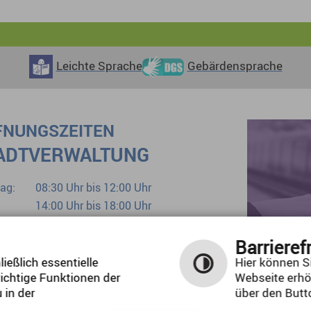
Leichte Sprache
Gebärdensprache
FNUNGSZEITEN
ADTVERWALTUNG
ag:
08:30 Uhr bis 12:00 Uhr
14:00 Uhr bis 18:00 Uhr
tag:
08:30 Uhr bis 12:00 Uhr
woch:
geschlossen
Barrieref
erstag:
08:30 Uhr bis 12:00 Uhr
ießlich essentielle
Hier können Si
ichtige Funktionen der
Webseite erhö
ag:
08:30 Uhr bis 12:00 Uhr
 in der
über den Butto
Bürgerbüro bereits ab 07:00