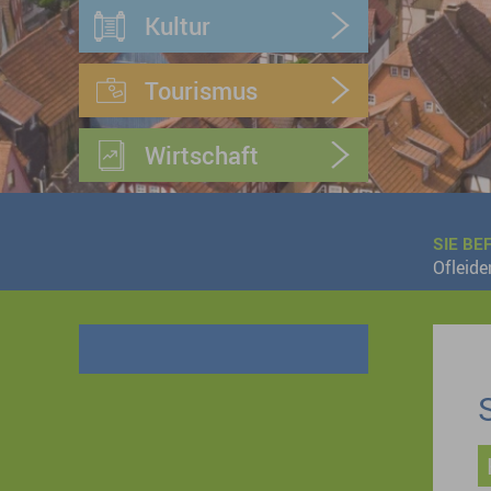
Kultur
Tourismus
Wirtschaft
SIE BE
Ofleide