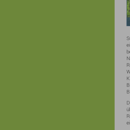
S
e
b
N
R
W
K
B
B
D
ü
R
e