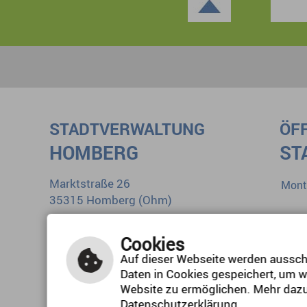
STADTVERWALTUNG
ÖF
HOMBERG
ST
Marktstraße 26
Mont
35315 Homberg (Ohm)
Diens
Tel.: 0 66 33 1 84-0
Mitt
Cookies
E-Mail schreiben
Donn
Auf dieser Webseite werden ausschl
Daten in Cookies gespeichert, um w
Freit
Website zu ermöglichen. Mehr dazu
Datenschutzerklärung