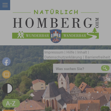
Impressum
|
Hilfe
|
Inhalt
|
Datenschutzerklärung
|
Barrierefreiheit
Was suchen Sie?