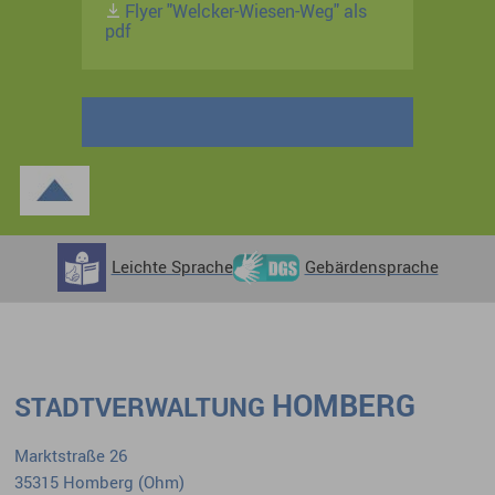
Flyer "Welcker-Wiesen-Weg" als
pdf
Leichte Sprache
Gebärdensprache
HOMBERG
STADTVERWALTUNG
Marktstraße 26
35315 Homberg (Ohm)