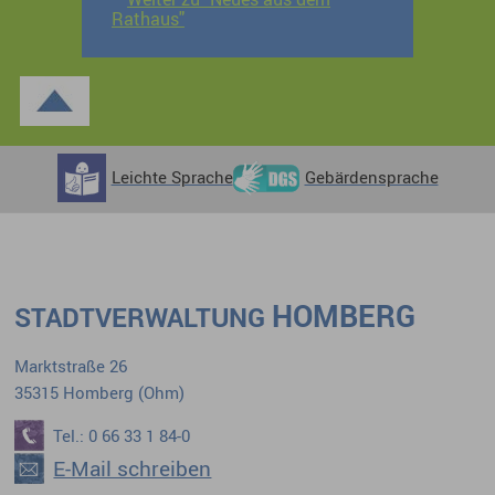
Rathaus"
Leichte Sprache
Gebärdensprache
HOMBERG
STADTVERWALTUNG
Marktstraße 26
35315 Homberg (Ohm)
Tel.: 0 66 33 1 84-0
E-Mail schreiben