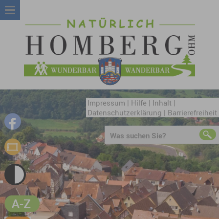
Impressum
|
Hilfe
|
Inhalt
|
Datenschutzerklärung
|
Barrierefreiheit
Was suchen Sie?